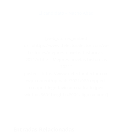
El candidato – Nacho Abad
[web_stories_embed
url=»https://www.delectoralector.com/we
b-stories/mejores-novelas-historicas-
2021/» title=»Mejores novelas históricas
2021″
poster=»https://www.delectoralector.com
/wp-content/uploads/2021/06/cropped-
cropped-logo-favicon-cuadrado.jpg»
width=»360″ height=»600″ align=»none»]
Entradas Relacionadas