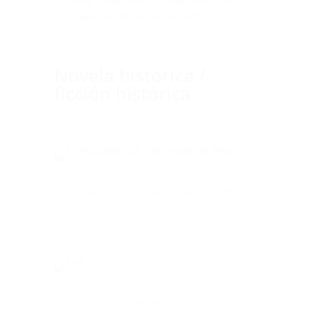
de vista, y nuestras lecturas, estos son
los imprescindibles de este año.
Novela histórica /
ficción histórica
El prodigio de las migas de pan – Marga
Durá
Sira – María dueñas