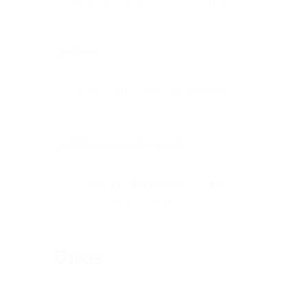
El hijo del padre – Víctor del árbol
El pozo – Berna González Harbour
El ministerio de la verdad – Carlos
Augusto Casas
Otros