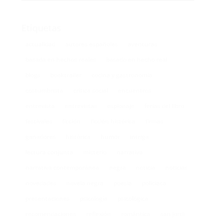
Etiquetas
actualidad
autores españoles
aventuras
basada en hechos reales
basado en hecho real
blogs
booktrailer
cocina y gastronomía
costumbrista
crítica social
encuentros
entrevista
entrevistas
espionaje
ferias del libro
festivales
ficción
ficción histórica
firmas
ganadores
histórica
humor
intriga
lectura conjunta
misterio
narrativa
narrativa contemporánea
negra
noticia
noticias
novedades
novela negra
poesía
policíaca
presentaciones
psicología
psicológica
recomendaciones
reflexión
romántica
san jordi
sorteos
suspense
thriller
vida real