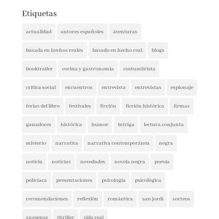
Etiquetas
actualidad
autores españoles
aventuras
basada en hechos reales
basado en hecho real
blogs
booktrailer
cocina y gastronomía
costumbrista
crítica social
encuentros
entrevista
entrevistas
espionaje
ferias del libro
festivales
ficción
ficción histórica
firmas
ganadores
histórica
humor
intriga
lectura conjunta
misterio
narrativa
narrativa contemporánea
negra
noticia
noticias
novedades
novela negra
poesía
policíaca
presentaciones
psicología
psicológica
recomendaciones
reflexión
romántica
san jordi
sorteos
suspense
thriller
vida real