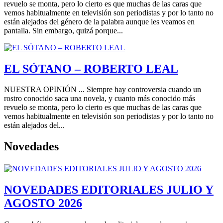
revuelo se monta, pero lo cierto es que muchas de las caras que
vemos habitualmente en televisión son periodistas y por lo tanto no
están alejados del género de la palabra aunque les veamos en
pantalla. Sin embargo, quizá porque...
EL SÓTANO – ROBERTO LEAL
NUESTRA OPINIÓN ... Siempre hay controversia cuando un
rostro conocido saca una novela, y cuanto más conocido más
revuelo se monta, pero lo cierto es que muchas de las caras que
vemos habitualmente en televisión son periodistas y por lo tanto no
están alejados del...
Novedades
Descubre nuestra exclusiva selección de accesorios para teléfono,
con la gama completa de fundas para teléfono móvil «
handyhülle
eule
«. Con nuestra gama «Handyhüllen kaufen | Individuelle
NOVEDADES EDITORIALES JULIO Y
Designs & Premium-Schutz», protege tu dispositivo y muestra tu
AGOSTO 2026
estilo personal. Nuestras fundas premium no solo ofrecen una
protección excepcional, sino que también vienen en diseños
llamativos que harán que tu teléfono destaque. ¡Compra ahora y