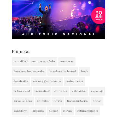
Etiquetas
actualidad
autores españoles
aventuras
basada en hechos reales
basado en hecho real
blogs
booktrailer
cocina y gastronomía
costumbrista
crítica social
encuentros
entrevista
entrevistas
espionaje
ferias del libro
festivales
ficción