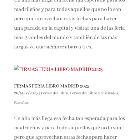
los madrileños y para todos aquellos que no lo
son pero que aprovechan estas fechas para
Email*
hacer una parada en la capital y visitar una de
las feria más grandes del mundo y también de
Por favor, acepta los
términos y condiciones
las más largas ya que siempre abarca tres...
de privacidad
FIRMAS FERIA LIBRO MADRID 2025
26/May/2025
|
Ferias del libro
,
Ferias del libro y festivales
,
Reseñas
Un año más llega esa fecha tan esperada para
los madrileños y para todos aquellos que no lo
son pero que aprovechan estas fechas para