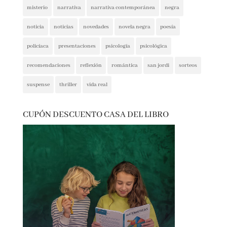
ficción histórica
firmas
ganadores
histórica
humor
intriga
lectura conjunta
misterio
narrativa
narrativa contemporánea
negra
noticia
noticias
novedades
novela negra
poesía
policíaca
presentaciones
psicología
psicológica
recomendaciones
reflexión
romántica
san jordi
sorteos
suspense
thriller
vida real
CUPÓN DESCUENTO CASA DEL LIBRO