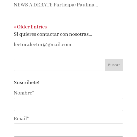
ciudad de literatura, mesas redondas, debates,
conciertos y exposiciones. 17.00 h. LAS FAKE
NEWS A DEBATE Participa: Paulina...
« Older Entries
Si quieres contactar con nosotras…
lectoralector@gmail.com
Suscríbete!
Nombre*
Email*