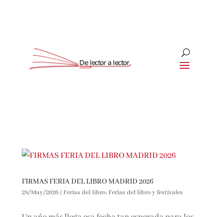
Suscríbete
CLOSE
¡Suscríbete y No Te Pierdas Nada!
Únete a nuestra comunidad de amantes de la
literatura y recibe las últimas noticias y reseñas
FIRMAS FERIA DEL LIBRO MADRID 2026
directamente en tu bandeja de entrada.
28/May/2026
|
Ferias del libro
,
Ferias del libro y festivales
Nombre*
Un año más llega esa fecha tan esperada para