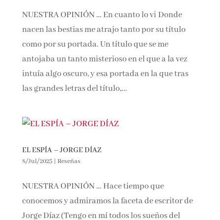
NUESTRA OPINIÓN … En cuanto lo vi Donde
nacen las bestias me atrajo tanto por su título
Email*
como por su portada. Un título que se me
antojaba un tanto misterioso en el que a la vez
Por favor, acepta los
términos y condiciones
intuía algo oscuro, y esa portada en la que tras
de privacidad
las grandes letras del título,...
EL ESPÍA – JORGE DÍAZ
8/Jul/2025
|
Reseñas
NUESTRA OPINIÓN … Hace tiempo que
conocemos y admiramos la faceta de escritor
de Jorge Díaz (Tengo en mí todos los sueños del