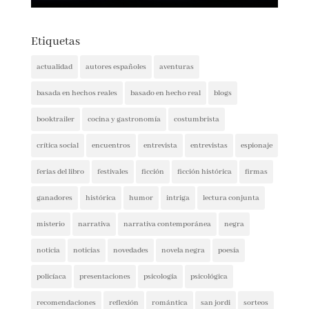
Etiquetas
actualidad
autores españoles
aventuras
basada en hechos reales
basado en hecho real
blogs
booktrailer
cocina y gastronomía
costumbrista
crítica social
encuentros
entrevista
entrevistas
espionaje
ferias del libro
festivales
ficción
ficción histórica
firmas
ganadores
histórica
humor
intriga
lectura conjunta
misterio
narrativa
narrativa contemporánea
negra
noticia
noticias