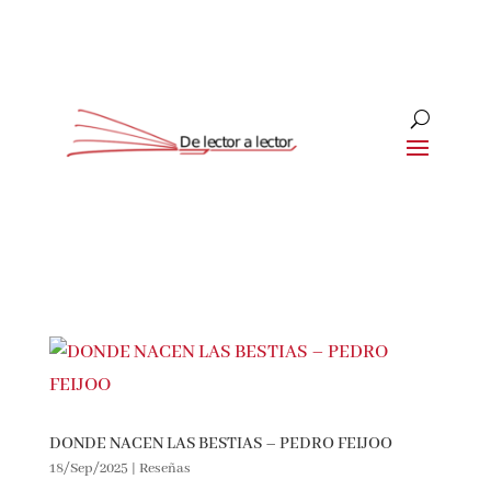
Suscríbete
CLOSE
¡Suscríbete y No Te Pierdas Nada!
Únete a nuestra comunidad de amantes de la
literatura y recibe las últimas noticias y reseñas
directamente en tu bandeja de entrada.
DONDE NACEN LAS BESTIAS – PEDRO FEIJOO
18/Sep/2025
|
Reseñas
Nombre*