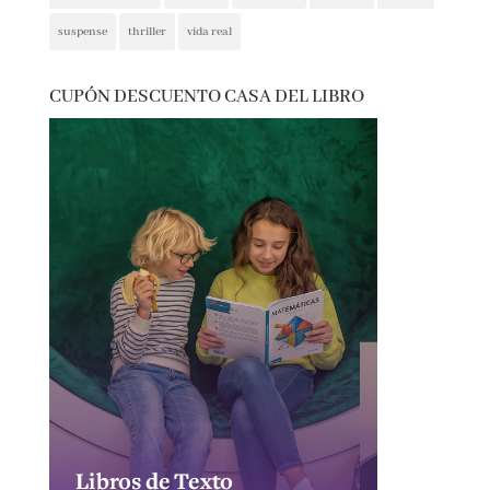
novedades
novela negra
poesía
policíaca
presentaciones
psicología
psicológica
recomendaciones
reflexión
romántica
san jordi
sorteos
suspense
thriller
vida real
CUPÓN DESCUENTO CASA DEL LIBRO