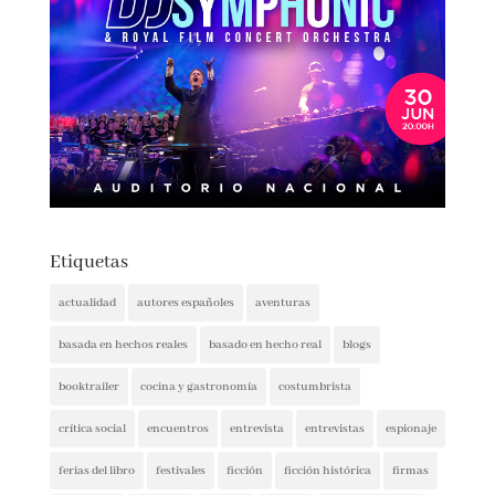
Etiquetas
actualidad
autores españoles
aventuras
basada en hechos reales
basado en hecho real
blogs
booktrailer
cocina y gastronomía
costumbrista
crítica social
encuentros
entrevista
entrevistas
espionaje
ferias del libro
festivales
ficción
ficción histórica
firmas