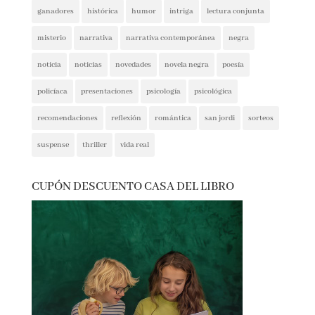
ganadores
histórica
humor
intriga
lectura conjunta
misterio
narrativa
narrativa contemporánea
negra
noticia
noticias
novedades
novela negra
poesía
policíaca
presentaciones
psicología
psicológica
recomendaciones
reflexión
romántica
san jordi
sorteos
suspense
thriller
vida real
CUPÓN DESCUENTO CASA DEL LIBRO