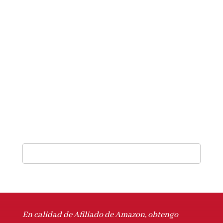
En calidad de Afiliado de Amazon, obtengo
ingresos por las compras adscritas que
cumplen los requisitos aplicables