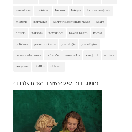
narrativa contemporánea
negra
noticia
noticias
novedades
novela negra
poesía
policíaca
presentaciones
psicología
psicológica
recomendaciones
reflexión
romántica
san jordi
sorteos
suspense
thriller
vida real
CUPÓN DESCUENTO CASA DEL LIBRO