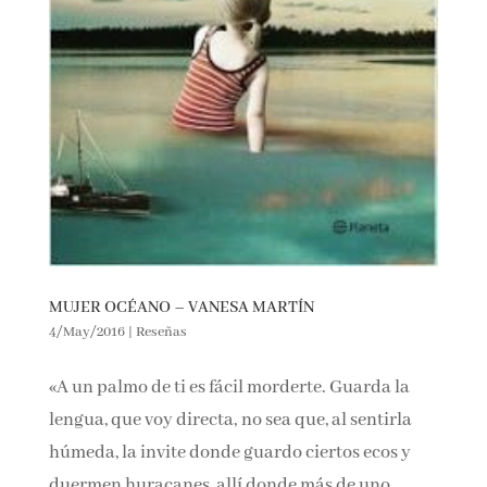
MUJER OCÉANO – VANESA MARTÍN
4/May/2016
|
Reseñas
«A un palmo de ti es fácil morderte. Guarda la
lengua, que voy directa, no sea que, al sentirla
húmeda, la invite donde guardo ciertos ecos y
duermen huracanes, allí donde más de uno
murió a oscuras, perdiéndose en el intento de
encontrar fuego, que cuando quemas es...