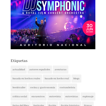
Etiquetas
actualidad
autores españoles
aventuras
basada en hechos reales
basado en hecho real
blogs
booktrailer
cocina y gastronomía
costumbrista
crítica social
encuentros
entrevista
entrevistas
espionaje
ferias del libro
festivales
ficción
ficción histórica
firmas
ganadores
histórica
humor
intriga
lectura conjunta
misterio
narrativa