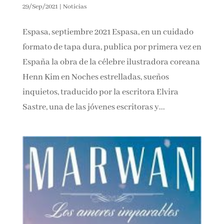
29/Sep/2021
|
Noticias
Espasa, septiembre 2021 Espasa, en un cuidado
¡Suscríbete y No Te Pierdas Nada!
formato de tapa dura, publica por primera vez
en España la obra de la célebre ilustradora
Únete a nuestra comunidad de amantes de la
coreana Henn Kim en Noches estrelladas,
literatura y recibe las últimas noticias y reseñas
directamente en tu bandeja de entrada.
sueños inquietos, traducido por la escritora
Elvira Sastre, una de las jóvenes escritoras y...
Nombre*
Email*
Por favor, acepta los
términos y condiciones
de privacidad