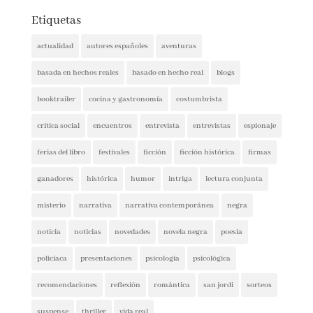
Etiquetas
actualidad
autores españoles
aventuras
basada en hechos reales
basado en hecho real
blogs
booktrailer
cocina y gastronomía
costumbrista
crítica social
encuentros
entrevista
entrevistas
espionaje
ferias del libro
festivales
ficción
ficción histórica
firmas
ganadores
histórica
humor
intriga
lectura conjunta
misterio
narrativa
narrativa contemporánea
negra
noticia
noticias
novedades
novela negra
poesía
policíaca
presentaciones
psicología
psicológica
recomendaciones