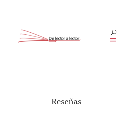
Suscríbete
CLOSE
¡Suscríbete y No Te Pierdas Nada!
Reseñas
Únete a nuestra comunidad de amantes de la
literatura y recibe las últimas noticias y reseñas
directamente en tu bandeja de entrada.
Nombre*