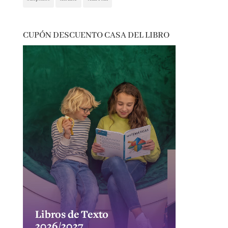
reflexión
romántica
san jordi
sorteos
suspense
thriller
vida real
CUPÓN DESCUENTO CASA DEL LIBRO