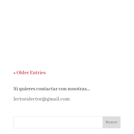
NUESTRA OPINIÓN ... A pesar de que me
lo han recomendado fervientemente y de
que sigo al autor en redes por su
profesión, en su momento no leí Las frases
robadas por la dureza del tema tratado.
Por eso, cuando José Luis Sastre publicó
esta nueva novela, Plomo, sabía...
« Older Entries
Si quieres contactar con nosotras…
lectoralector@gmail.com