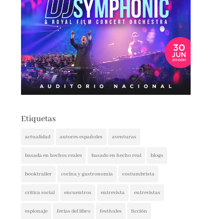
Etiquetas
actualidad
autores españoles
aventuras
basada en hechos reales
basado en hecho real
blogs
booktrailer
cocina y gastronomía
costumbrista
crítica social
encuentros
entrevista
entrevistas
espionaje
ferias del libro
festivales
ficción
ficción histórica
firmas
ganadores
histórica
humor