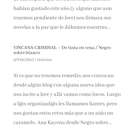
habían gustado este año (y alguno que aun
tenemos pendiente de leer) nos firmara sus
¡Suscríbete y No Te Pierdas Nada!
novelas a la par que le dábamos nuestras...
Únete a nuestra comunidad de amantes de la
literatura y recibe las últimas noticias y reseñas
YINCANA CRIMINAL – De tinta en vena / Negro
sobre blanco
directamente en tu bandeja de entrada.
9/Feb/2015
|
Noticias
Nombre*
Si es que no tenemos remedio, nos convocan
desde algún blog con alguna nueva idea que
Email*
nos incite a leer y allá vamos como locos. Luego
a l@s organizad@s les llamamos liantes, pero
nos gustan estos retos más que a un niño un
Por favor, acepta los
términos y condiciones
de privacidad
caramelo. Ana Kayena desde Negro sobre...