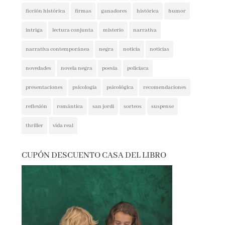
intriga
lectura conjunta
misterio
narrativa
narrativa contemporánea
negra
noticia
noticias
novedades
novela negra
poesía
policíaca
presentaciones
psicología
psicológica
recomendaciones
reflexión
romántica
san jordi
sorteos
suspense
thriller
vida real
CUPÓN DESCUENTO CASA DEL LIBRO