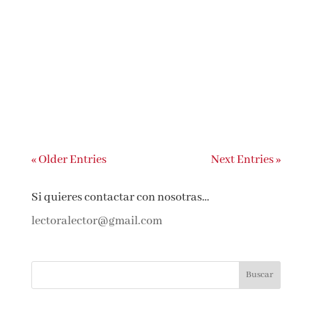
página una entrada de novedades todos
los meses es lo que tiene. Hay sinopsis,
portadas, autores, que después no te
puedes quitar de la cabeza y que al final,
sí o sí, se meten entre tus lecturas de
manera irremediable. Uno de los...
« Older Entries
Next Entries »
Si quieres contactar con nosotras…
lectoralector@gmail.com