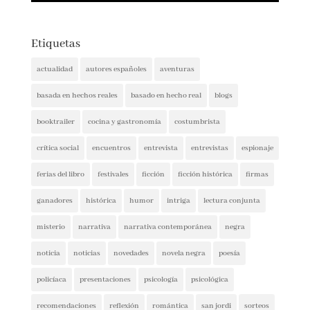
Etiquetas
actualidad
autores españoles
aventuras
basada en hechos reales
basado en hecho real
blogs
booktrailer
cocina y gastronomía
costumbrista
crítica social
encuentros
entrevista
entrevistas
espionaje
ferias del libro
festivales
ficción
ficción histórica
firmas
ganadores
histórica
humor
intriga
lectura conjunta
misterio
narrativa
narrativa contemporánea
negra
noticia
noticias
novedades
novela negra
poesía
policíaca