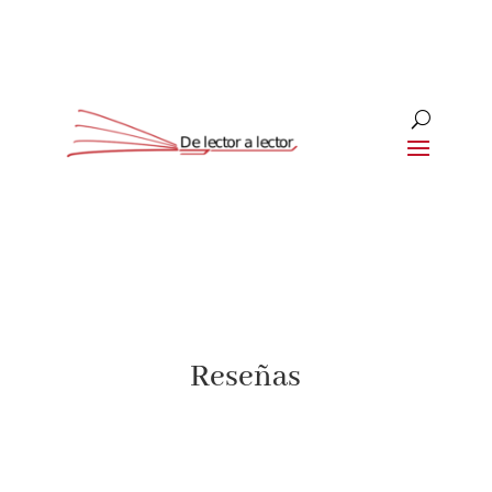
Suscríbete
CLOSE
¡Suscríbete y No Te Pierdas Nada!
Reseñas
Únete a nuestra comunidad de amantes de la
literatura y recibe las últimas noticias y reseñas
directamente en tu bandeja de entrada.
Nombre*