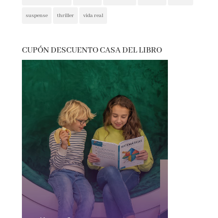
presentaciones
psicología
psicológica
recomendaciones
reflexión
romántica
san jordi
sorteos
suspense
thriller
vida real
CUPÓN DESCUENTO CASA DEL LIBRO