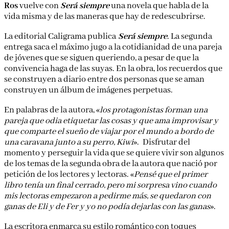
Ros
vuelve con
Será siempre
una novela que habla de la
vida misma y de las maneras que hay de redescubrirse.
La editorial Caligrama publica
Será siempre
. La segunda
entrega saca el máximo jugo a la cotidianidad de una pareja
de jóvenes que se siguen queriendo, a pesar de que la
convivencia haga de las suyas. En la obra, los recuerdos que
se construyen a diario entre dos personas que se aman
construyen un álbum de imágenes perpetuas.
En palabras de la autora, «
los protagonistas forman una
pareja que odia etiquetar las cosas y que ama improvisar y
que comparte el sueño de viajar por el mundo a bordo de
una caravana junto a su perro, Kiwi
». Disfrutar del
momento y perseguir la vida que se quiere vivir son algunos
de los temas de la segunda obra de la autora que nació por
petición de los lectores y lectoras. «
Pensé que el primer
libro tenía un final cerrado, pero mi sorpresa vino cuando
mis lectoras empezaron a pedirme más, se quedaron con
ganas de Eli y de Fer y yo no podía dejarlas con las ganas
».
La escritora enmarca su estilo romántico con toques