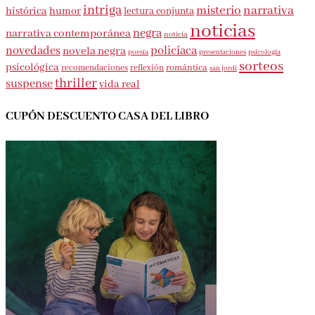
intriga
misterio
narrativa
histórica
humor
lectura conjunta
noticias
negra
narrativa contemporánea
noticia
novedades
policíaca
novela negra
presentaciones
poesía
psicología
sorteos
psicológica
romántica
recomendaciones
reflexión
san jordi
thriller
suspense
vida real
CUPÓN DESCUENTO CASA DEL LIBRO