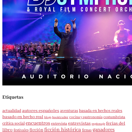
Etiquetas
autores españoles
aventuras
basada en hechos reales
actualidad
basado en hecho real
costumbrista
cocina y gastronomía
blogs
booktrailer
encuentros
entrevistas
ferias del
crítica social
entrevista
espionaje
ficción histórica
ganadores
libro
ficción
festivales
firmas