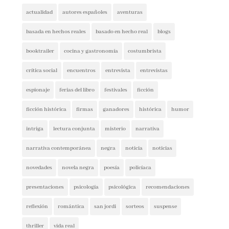
actualidad
autores españoles
aventuras
basada en hechos reales
basado en hecho real
blogs
booktrailer
cocina y gastronomía
costumbrista
crítica social
encuentros
entrevista
entrevistas
espionaje
ferias del libro
festivales
ficción
ficción histórica
firmas
ganadores
histórica
humor
intriga
lectura conjunta
misterio
narrativa
narrativa contemporánea
negra
noticia
noticias
novedades
novela negra
poesía
policíaca
presentaciones
psicología
psicológica
recomendaciones
reflexión
romántica
san jordi
sorteos
suspense
thriller
vida real