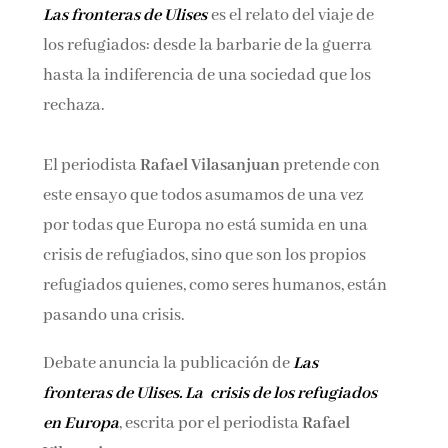
Las fronteras de Ulises
es el relato del viaje de
Nombre*
los refugiados: desde la barbarie de la guerra
hasta la indiferencia de una sociedad que los
Email*
rechaza.
El periodista
Rafael Vilasanjuan
pretende con
Por favor, acepta los
términos y condiciones
de privacidad
este ensayo que todos asumamos de una vez
por todas que Europa no está sumida en una
crisis de refugiados, sino que son los propios
refugiados quienes, como seres humanos, están
pasando una crisis.
Debate anuncia la publicación de
Las
fronteras de Ulises. La crisis de los refugiados
en Europa
, escrita por el periodista
Rafael