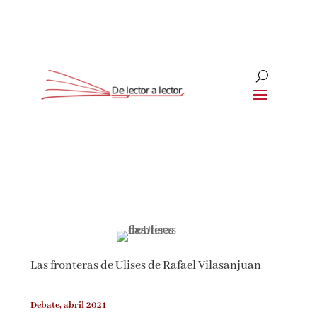
Suscríbete
CLOSE
¡Suscríbete y No Te Pierdas
Nada!
Las fronteras de Ulises de Rafael Vilasanjuan
Únete a nuestra comunidad de amantes de la
literatura y recibe las últimas noticias y
reseñas directamente en tu bandeja de entrada.
Debate, abril 2021