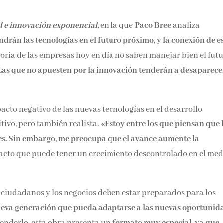
d e innovación exponencial,
en la que
Paco Bree
analiza
ndrán las tecnologías en el futuro próximo, y la conexión de e
oría de las empresas hoy en día no saben manejar bien el futu
Las que no apuesten por la innovación tenderán a desaparece
pacto negativo de las nuevas tecnologías en el desarrollo
itivo, pero también realista.
«
Estoy entre los que piensan que 
es. Sin embargo, me preocupa que el avance aumente la
cto que puede tener un crecimiento descontrolado en el med
s ciudadanos y los negocios deben estar preparados para los
ueva generación que pueda adaptarse a las nuevas oportunid
tenderlo, esta obra presenta un
formato muy especial, ya que