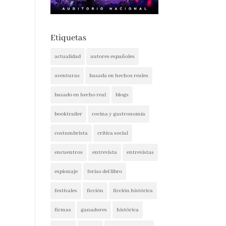
Etiquetas
actualidad
autores españoles
aventuras
basada en hechos reales
basado en hecho real
blogs
booktrailer
cocina y gastronomía
costumbrista
crítica social
encuentros
entrevista
entrevistas
espionaje
ferias del libro
festivales
ficción
ficción histórica
firmas
ganadores
histórica