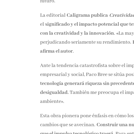
futuro.
La editorial
Caligrama publica
Creativida
el
significado y el impacto potencial que te
con la creatividad y la innovación
.
«
La may
perjudicando seriamente su rendimiento.
afirma el autor
.
Ante la tendencia catastrofista sobre el im
empresarial y social, Paco Bree se sitúa pos
tecnología generará riqueza sin precedent
desigualdad.
También me preocupa el impa
ambiente».
Esta obra pionera pone énfasis en cómo lo
cambios que se avecinan.
Construir una n
que el impulso tecnológico traerá
. Para en