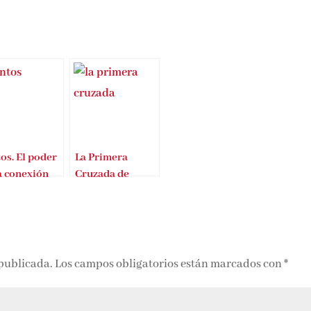
os. El poder
La Primera
a conexión
Cruzada de
ana
Thomas
Asbridge
 publicada.
Los campos obligatorios están marcados con
*