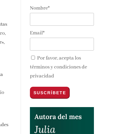
Nombre*
stas
Email*
ro,
r
»,
Por favor, acepta los
términos y condiciones de
la
privacidad
io
ades