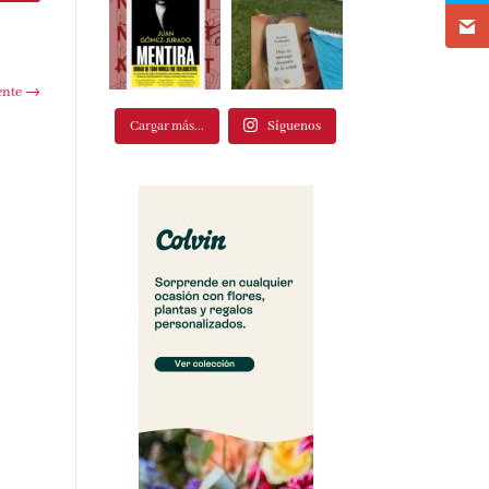
ente
→
Cargar más...
Síguenos