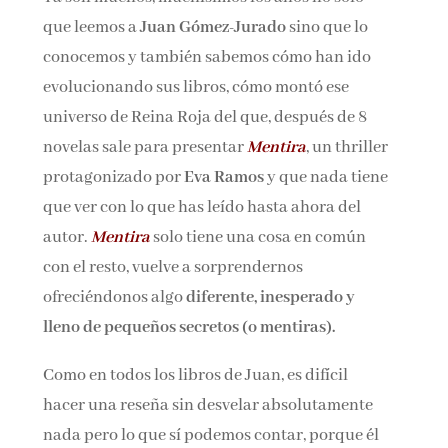
que leemos a
Juan Gómez-Jurado
sino que lo
conocemos y también sabemos cómo han ido
¡Suscríbete y No Te Pierdas
evolucionando sus libros, cómo montó ese
Nada!
universo de Reina Roja del que, después de 8
novelas sale para presentar
Mentira
, un thriller
Únete a nuestra comunidad de amantes de la
protagonizado por
Eva Ramos
y que nada tiene
literatura y recibe las últimas noticias y
reseñas directamente en tu bandeja de entrada.
que ver con lo que has leído hasta ahora del
autor.
Mentira
solo tiene una cosa en común
Nombre*
con el resto, vuelve a sorprendernos
ofreciéndonos algo
diferente, inesperado y
Email*
lleno de pequeños secretos (o mentiras).
Como en todos los libros de Juan, es difícil
Por favor, acepta los
términos y condiciones
hacer una reseña sin desvelar absolutamente
de privacidad
nada pero lo que sí podemos contar, porque él