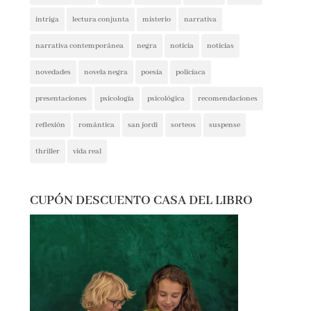
intriga
lectura conjunta
misterio
narrativa
narrativa contemporánea
negra
noticia
noticias
novedades
novela negra
poesía
policíaca
presentaciones
psicología
psicológica
recomendaciones
reflexión
romántica
san jordi
sorteos
suspense
thriller
vida real
CUPÓN DESCUENTO CASA DEL LIBRO