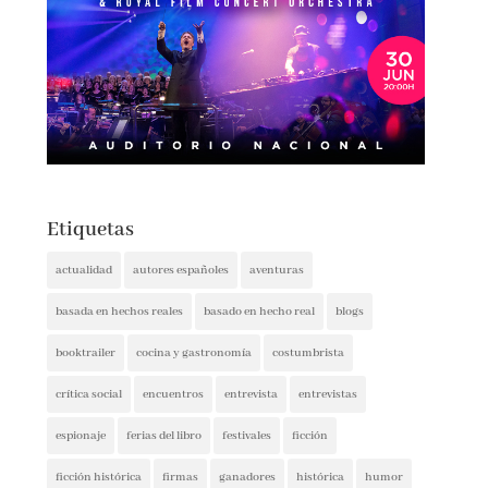
Etiquetas
actualidad
autores españoles
aventuras
basada en hechos reales
basado en hecho real
blogs
booktrailer
cocina y gastronomía
costumbrista
crítica social
encuentros
entrevista
entrevistas
espionaje
ferias del libro
festivales
ficción
ficción histórica
firmas
ganadores
histórica
humor