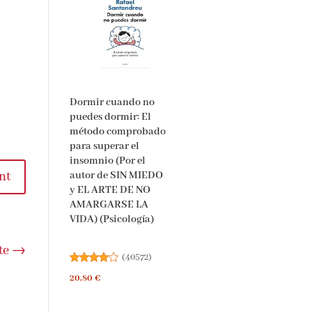
Dormir cuando no
puedes dormir: El
método comprobado
para superar el
insomnio (Por el
nt
autor de SIN MIEDO
y EL ARTE DE NO
AMARGARSE LA
VIDA) (Psicología)
te
→
(
40572
)
20,80 €