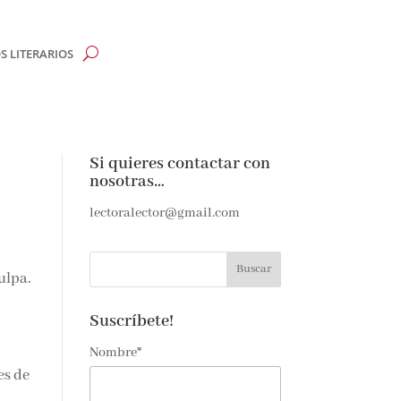
 LITERARIOS
Si quieres contactar con
nosotras…
lectoralector@gmail.com
culpa.
Suscríbete!
Nombre*
es de