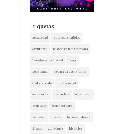
Etiquetas
actualidad
autores españoles
aventuras
basada en hechos reales
basado en hecho real
blogs
booktrailer
cocina y gastronomía
costumbrista
crítica social
encuentros
entrevista
entrevistas
espionaje
ferias del libro
festivales
ficción
ficción histórica
firmas
ganadores
histórica