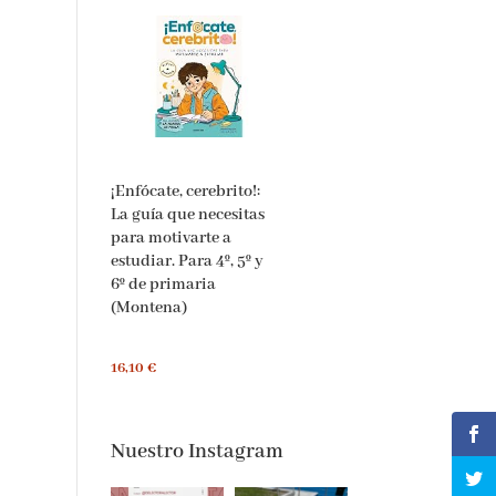
¡Enfócate, cerebrito!:
La guía que necesitas
para motivarte a
estudiar. Para 4º, 5º y
6º de primaria
(Montena)
16,10 €
Nuestro Instagram