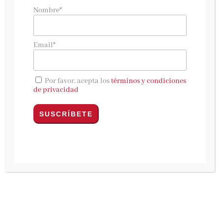
tormenta
reúne lo mejor del género policíaco
Nombre*
en unos escenarios inigualables de la geografía
castellanomanchega. El ciudadrealeño
Pedro
Email*
Martín-Romo
escribe un
apasionante
thriller
rural que rescata
Por favor, acepta los
términos y condiciones
historias y leyendas de la tradición popular de
de privacidad
su tierra.
La editorial
Caligrama publica
La noche que
nació de la tormenta
.
Inspirado en las historias
que le contaron sus abuelos y los mayores de la
zona, Pedro Martín-Romo construye
un
thriller
policíaco ambientado en los
entornos rurales de la sierra de Calatrava y el
Parque Nacional de Las Tablas de Daimiel
. Los