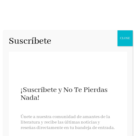
Suscríbete
CLOSE
La noche que
¡Suscríbete y No Te Pierdas
nació de la
Nada!
tormenta
Únete a nuestra comunidad de amantes de la
literatura y recibe las últimas noticias y
Caligrama, abril 2021
reseñas directamente en tu bandeja de entrada.
La novela
La noche que nació de la