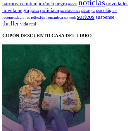
noticias
negra
novedades
narrativa contemporánea
noticia
policíaca
novela negra
psicológica
presentaciones
poesía
psicología
sorteos
suspense
romántica
recomendaciones
reflexión
san jordi
thriller
vida real
CUPÓN DESCUENTO CASA DEL LIBRO