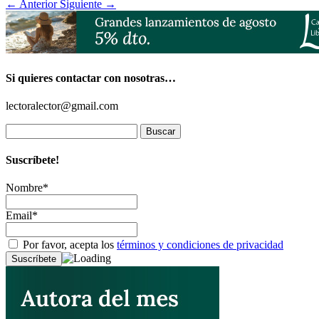
←
Anterior
Siguiente
→
Si quieres contactar con nosotras…
lectoralector@gmail.com
Buscar:
Suscríbete!
Nombre*
Email*
Por favor, acepta los
términos y condiciones de privacidad