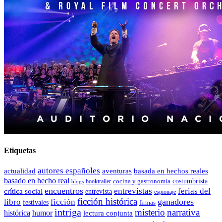
Etiquetas
autores españoles
actualidad
aventuras
basada en hechos reales
basado en hecho real
costumbrista
cocina y gastronomía
blogs
booktrailer
encuentros
entrevistas
ferias del
crítica social
entrevista
espionaje
ficción histórica
ganadores
libro
ficción
festivales
firmas
intriga
misterio
narrativa
histórica
humor
lectura conjunta