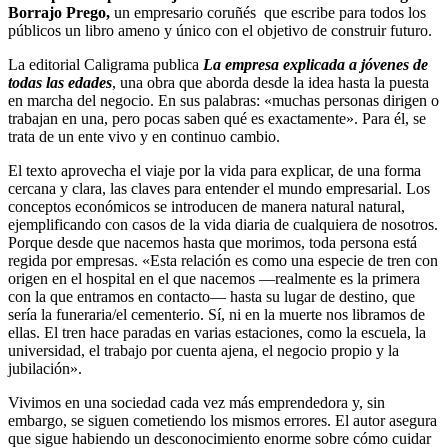
Borrajo Prego,
un empresario coruñés que escribe para todos los
públicos un libro ameno y único con el objetivo de construir futuro.
La editorial Caligrama publica
La empresa explicada a jóvenes de
todas las edades
, una obra que aborda desde la idea hasta la puesta
en marcha del negocio. En sus palabras: «muchas personas dirigen o
trabajan en una, pero pocas saben qué es exactamente». Para él, se
trata de un ente vivo y en continuo cambio.
El texto aprovecha el viaje por la vida para explicar, de una forma
cercana y clara, las claves para entender el mundo empresarial. Los
conceptos económicos se introducen de manera natural natural,
ejemplificando con casos de la vida diaria de cualquiera de nosotros.
Porque desde que nacemos hasta que morimos, toda persona está
regida por empresas. «Esta relación es como una especie de tren con
origen en el hospital en el que nacemos —realmente es la primera
con la que entramos en contacto— hasta su lugar de destino, que
sería la funeraria/el cementerio. Sí, ni en la muerte nos libramos de
ellas. El tren hace paradas en varias estaciones, como la escuela, la
universidad, el trabajo por cuenta ajena, el negocio propio y la
jubilación».
Vivimos en una sociedad cada vez más emprendedora y, sin
embargo, se siguen cometiendo los mismos errores. El autor asegura
que sigue habiendo un desconocimiento enorme sobre cómo cuidar