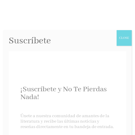
Suscríbete
CLOSE
Viajeros en el
¡Suscríbete y No Te Pierdas
Tercer Reich de
Nada!
Julia Boyd
Únete a nuestra comunidad de amantes de la
literatura y recibe las últimas noticias y
Caligrama, septiembre 2019
reseñas directamente en tu bandeja de entrada.
Caligrama presenta
Viajeros
en