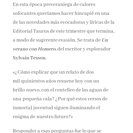
En esta época preveraniega de calores
sofocantes queríamos hacer hincapié en una
¡Suscríbete y No Te Pierdas
de las novedades más evocadoras y líricas de la
Nada!
Editorial Taurus de este trimestre que termina,
a modo de sugerente evasión. Se trata de
Un
verano con Homero
, del escritor y explorador
Únete a nuestra comunidad de amantes de la
literatura y recibe las últimas noticias y
Sylvain Tesson.
reseñas directamente en tu bandeja de entrada.
«¿Cómo explicar que un relato de dos
Nombre*
mil quinientos años resuene hoy con un
brillo nuevo, con el centelleo de las aguas de
Email*
una pequeña cala? ¿Por qué estos versos de
inmortal juventud siguen iluminando el
enigma de nuestro futuro?»
Por favor, acepta los
términos y condiciones
de privacidad
Responder a esas preguntas fue lo que se