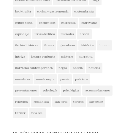
booktrailer
cocina y gastronomía
costumbrista
crítica social
encuentros
entrevista
entrevistas
espionaje
ferias del libro
festivales
ficción
ficción histórica
firmas
ganadores
histórica
humor
intriga
lectura conjunta
misterio
narrativa
narrativa contemporánea
negra
noticia
noticias
novedades
novela negra
poesía
policíaca
presentaciones
psicología
psicológica
recomendaciones
reflexión
romántica
san jordi
sorteos
suspense
thriller
vida real
CUPÓN DESCUENTO CASA DEL LIBRO