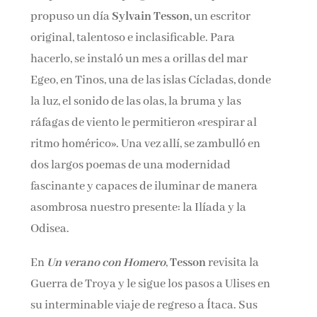
propuso un día
Sylvain Tesson,
un escritor
original, talentoso e inclasificable. Para
hacerlo, se instaló un mes a orillas del mar
Egeo, en Tinos, una de las islas Cícladas, donde
la luz, el sonido de las olas, la bruma y las
ráfagas de viento le permitieron «respirar al
ritmo homérico». Una vez allí, se zambulló en
dos largos poemas de una modernidad
fascinante y capaces de iluminar de manera
asombrosa nuestro presente: la Ilíada y la
Odisea.
En
Un verano con Homero
,
Tesson
revisita la
Guerra de Troya y le sigue los pasos a Ulises en
su interminable viaje de regreso a Ítaca. Sus