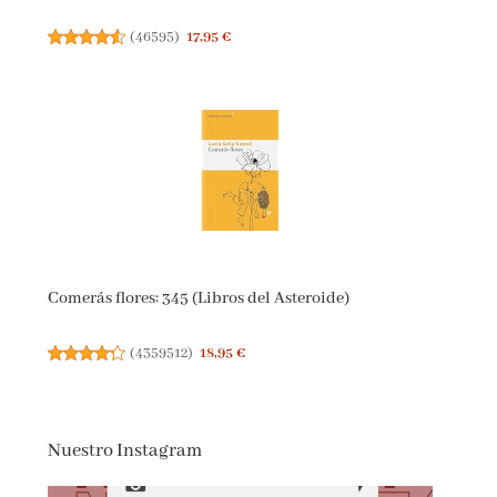
(
46595
)
17,95 €
Comerás flores: 345 (Libros del Asteroide)
(
4359512
)
18,95 €
Nuestro Instagram