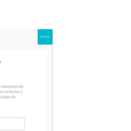
CONCURSOS LITERARIOS
CLOSE
e
Si quieres contactar con
nosotras…
e amantes de
as noticias y
lectoralector@gmail.com
ndeja de
Suscríbete!