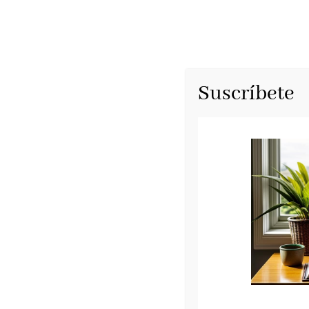
Suscríbete
El verano de mi madre de Ulr
Maeva, mayo 2021
El verano de mi madre
de
Ulrich Woelk
, un
revoluciones tecnológicas y a la luna. Una 