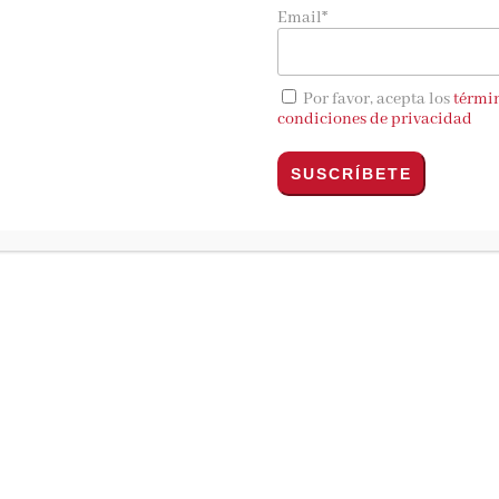
Email*
 la novela clásica de verano en las librerías, pero debería
cable como un género distinto, caracterizado por ciertas
Por favor, acepta los
térmi
condiciones de privacidad
 los puntos clave de la trama deben ocurrir durante esa
 cambian y en el que se suspenden las reglas habituales. La
a.
anos, hay una historia de amor -tal vez un amor joven, tal ve
ertar sexual. A menudo hay una pérdida de inocencia.
ada volverá a ser lo mismo
. Y a veces la historia se cuenta en
atrás, con una pizca de nostalgia
, a los acontecimientos de un
tar todavía en marcha.