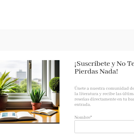
RESEÑAS
AGENDA
NOTICIAS
A LA PANTALLA
BOOKTRAILER
¡Suscríbete y No T
Pierdas Nada!
Únete a nuestra comunidad d
ich Woelk
la literatura y recibe las últim
reseñas directamente en tu ba
entrada.
a novela clásica de verano, un homenaje a una época, a las
Nombre*
deliciosa novela de iniciación Nominada al Premio del Libro