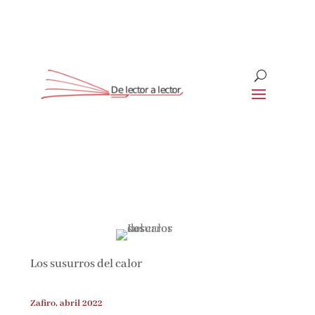
Suscríbete
CLOSE
¡Suscríbete y No Te Pierdas
Nada!
Los susurros del calor
Únete a nuestra comunidad de amantes de la
literatura y recibe las últimas noticias y
reseñas directamente en tu bandeja de entrada.
Zafiro, abril 2022