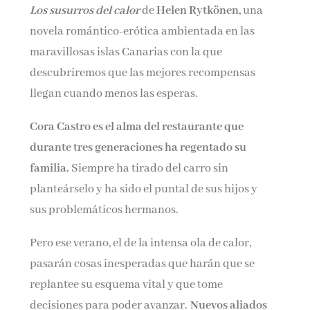
Los susurros del calor
de
Helen Rytkönen,
una
Nombre*
novela romántico-erótica ambientada en las
maravillosas islas Canarias con la que
Email*
descubriremos que las mejores recompensas
llegan cuando menos las esperas.
Por favor, acepta los
términos y condiciones
Cora Castro es el alma del restaurante que
de privacidad
durante tres generaciones ha regentado su
familia.
Siempre ha tirado del carro sin
planteárselo y ha sido el puntal de sus hijos y
sus problemáticos hermanos.
Pero ese verano, el de la intensa ola de calor,
pasarán cosas inesperadas que harán que se
replantee su esquema vital y que tome
decisiones para poder avanzar.
Nuevos aliados