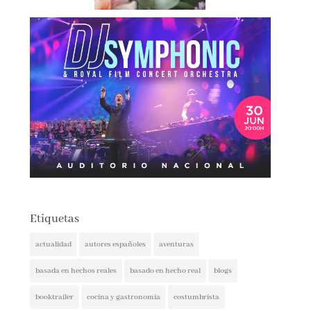
Etiquetas
actualidad
autores españoles
aventuras
basada en hechos reales
basado en hecho real
blogs
booktrailer
cocina y gastronomía
costumbrista
crítica social
encuentros
entrevista
entrevistas