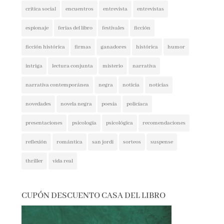
espionaje
ferias del libro
festivales
ficción
ficción histórica
firmas
ganadores
histórica
humor
intriga
lectura conjunta
misterio
narrativa
narrativa contemporánea
negra
noticia
noticias
novedades
novela negra
poesía
policíaca
presentaciones
psicología
psicológica
recomendaciones
reflexión
romántica
san jordi
sorteos
suspense
thriller
vida real
CUPÓN DESCUENTO CASA DEL LIBRO