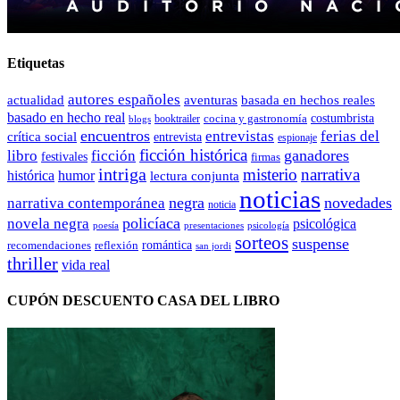
Etiquetas
autores españoles
actualidad
aventuras
basada en hechos reales
basado en hecho real
costumbrista
cocina y gastronomía
blogs
booktrailer
encuentros
entrevistas
ferias del
crítica social
entrevista
espionaje
ficción histórica
ganadores
libro
ficción
festivales
firmas
intriga
misterio
narrativa
histórica
humor
lectura conjunta
noticias
negra
novedades
narrativa contemporánea
noticia
policíaca
novela negra
psicológica
presentaciones
poesía
psicología
sorteos
suspense
romántica
recomendaciones
reflexión
san jordi
thriller
vida real
CUPÓN DESCUENTO CASA DEL LIBRO