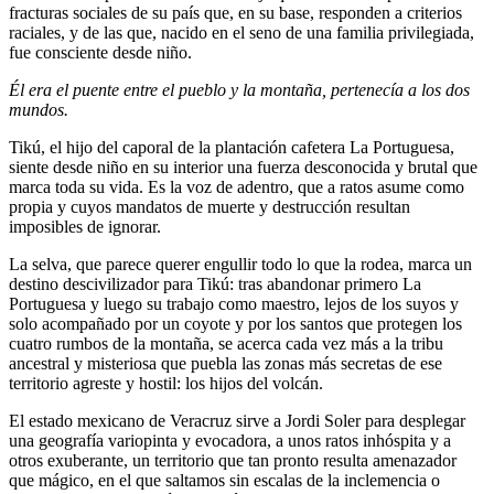
fracturas sociales de su país que, en su base, responden a criterios
raciales, y de las que, nacido en el seno de una familia privilegiada,
fue consciente desde niño.
Él era el puente entre el pueblo y la montaña, pertenecía a los dos
mundos.
Tikú, el hijo del caporal de la plantación cafetera La Portuguesa,
siente desde niño en su interior una fuerza desconocida y brutal que
marca toda su vida. Es la voz de adentro, que a ratos asume como
propia y cuyos mandatos de muerte y destrucción resultan
imposibles de ignorar.
La selva, que parece querer engullir todo lo que la rodea, marca un
destino descivilizador para Tikú: tras abandonar primero La
Portuguesa y luego su trabajo como maestro, lejos de los suyos y
solo acompañado por un coyote y por los santos que protegen los
cuatro rumbos de la montaña, se acerca cada vez más a la tribu
ancestral y misteriosa que puebla las zonas más secretas de ese
territorio agreste y hostil: los hijos del volcán.
El estado mexicano de Veracruz sirve a Jordi Soler para desplegar
una geografía variopinta y evocadora, a unos ratos inhóspita y a
otros exuberante, un territorio que tan pronto resulta amenazador
que mágico, en el que saltamos sin escalas de la inclemencia o