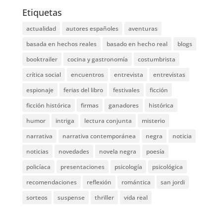
Etiquetas
actualidad
autores españoles
aventuras
basada en hechos reales
basado en hecho real
blogs
booktrailer
cocina y gastronomía
costumbrista
crítica social
encuentros
entrevista
entrevistas
espionaje
ferias del libro
festivales
ficción
ficción histórica
firmas
ganadores
histórica
humor
intriga
lectura conjunta
misterio
narrativa
narrativa contemporánea
negra
noticia
noticias
novedades
novela negra
poesía
policíaca
presentaciones
psicología
psicológica
recomendaciones
reflexión
romántica
san jordi
sorteos
suspense
thriller
vida real