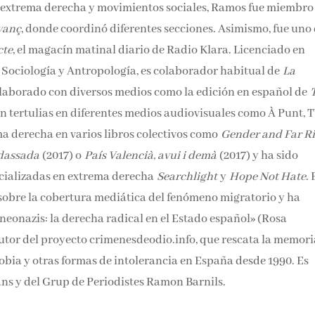
n extrema derecha y movimientos sociales, Ramos fue miembro
vanç
, donde coordinó diferentes secciones. Asimismo, fue uno
cte
, el magacín matinal diario de Radio Klara. Licenciado en
 Sociología y Antropología, es colaborador habitual de
La
laborado con diversos medios como la edición en español de
n tertulias en diferentes medios audiovisuales como À Punt, T
ma derecha en varios libros colectivos como
Gender and Far R
dassada
(2017) o
País Valencià, avui i demà
(2017) y ha sido
ecializadas en extrema derecha
Searchlight
y
Hope Not Hate
. 
sobre la cobertura mediática del fenómeno migratorio y ha
 neonazis: la derecha radical en el Estado español» (Rosa
utor del proyecto crimenesdeodio.info, que rescata la memori
fobia y otras formas de intolerancia en España desde 1990. Es
ans y del Grup de Periodistes Ramon Barnils.