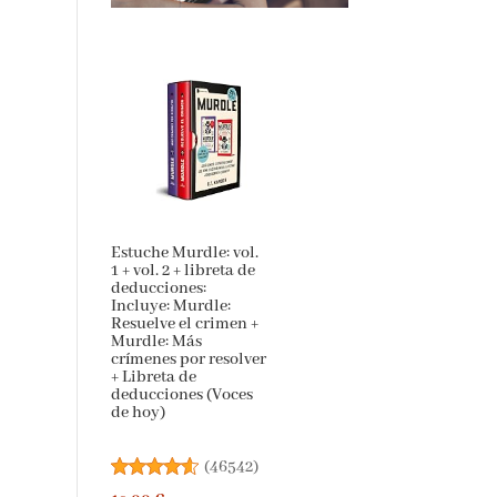
Estuche Murdle: vol.
1 + vol. 2 + libreta de
deducciones:
Incluye: Murdle:
Resuelve el crimen +
Murdle: Más
crímenes por resolver
+ Libreta de
deducciones (Voces
de hoy)
(
46542
)