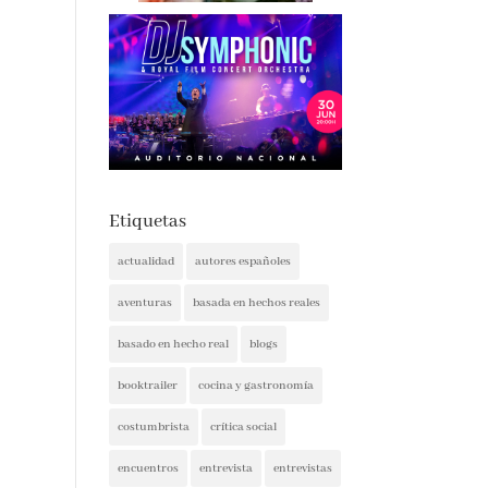
Etiquetas
actualidad
autores españoles
aventuras
basada en hechos reales
basado en hecho real
blogs
booktrailer
cocina y gastronomía
costumbrista
crítica social
encuentros
entrevista
entrevistas