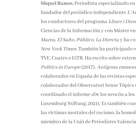
Miquel Ramos.
Periodista especializado e
fundador del periódico independiente
L’A
los conductores del programa
Lliure i Dire
Ciencias de la Información y con Máster en
Marea
,
El Salto
,
Público
,
La Directa
y ha co
New York Times
. También ha participado e
TVE, Cuatro o EiTB. Ha escrito sobre extre
Politics in Europe
(2017),
Antígona emmor
colaborador en España de las revistas esp
colaborador del Observatori Sense Tòpics 
coordinado el informe «De los neocón a los
Luxemburg Stiftung, 2021). Es también coa
las víctimas mortales del racismo, la homo
miembro de la Unió de Periodistes Valenci