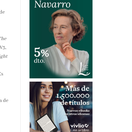
 de
The
V3,
ight
Es
a de