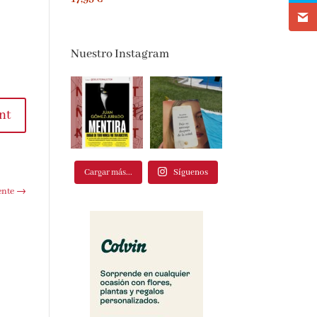
Nuestro Instagram
nt
Cargar más...
Síguenos
ente
→