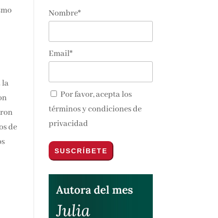
ismo
Nombre*
s
Email*
 la
Por favor, acepta los
on
términos y condiciones de
aron
privacidad
os de
os