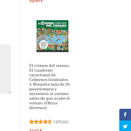
19,00 €
El crimen del verano.
El cuaderno
vacacional de
Crímenes ilustrados
1: Resuelve más de 70
pasatiempos y
encuentra al asesino
antes de que acabe el
verano. (Obras
diversas)
(
46595
)
17,95 €