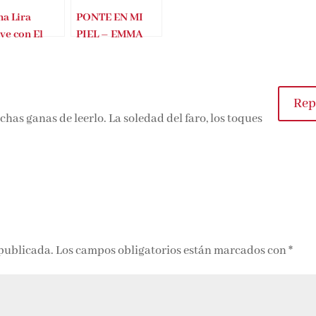
a Lira
PONTE EN MI
ve con El
PIEL – EMMA
mo árbol del
LIRA
aíso
Rep
has ganas de leerlo. La soledad del faro, los toques
 publicada.
Los campos obligatorios están marcados con
*