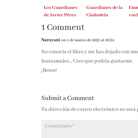
Los Guardianes
Guardianes de la
Emm
de Javier Pérez
Ciudadela
vuel
Campos
cumple dos años
últi
1 Comment
par
Narayani
on 1 de marzo de 2021 at 16:34
No conocía el libro y me has dejado con muc
fantasmales… Creo que podría gustarme.
¡Besos!
Submit a Comment
Tu dirección de correo electrónico no será