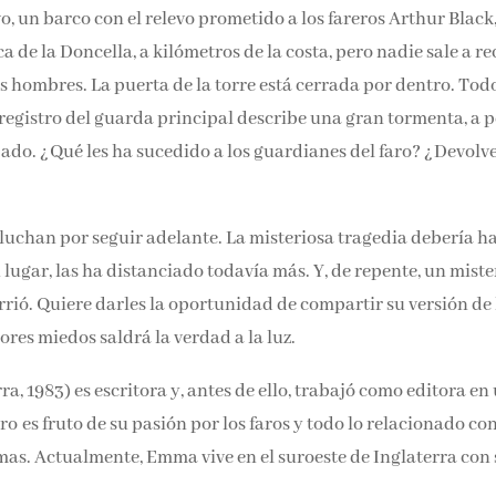
o, un barco con el relevo prometido a los fareros Arthur Black
a de la Doncella, a kilómetros de la costa, pero nadie sale a re
s hombres. La puerta de la torre está cerrada por dentro. Todo
 registro del guarda principal describe una gran tormenta, a 
jado. ¿Qué les ha sucedido a los guardianes del faro? ¿Devolve
 luchan por seguir adelante. La misteriosa tragedia debería h
 lugar, las ha distanciado todavía más. Y, de repente, un miste
rrió. Quiere darles la oportunidad de compartir su versión de 
yores miedos saldrá la verdad a la luz.
, 1983) es escritora y, antes de ello, trabajó como editora en
o es fruto de su pasión por los faros y todo lo relacionado con
omas. Actualmente, Emma vive en el suroeste de Inglaterra con