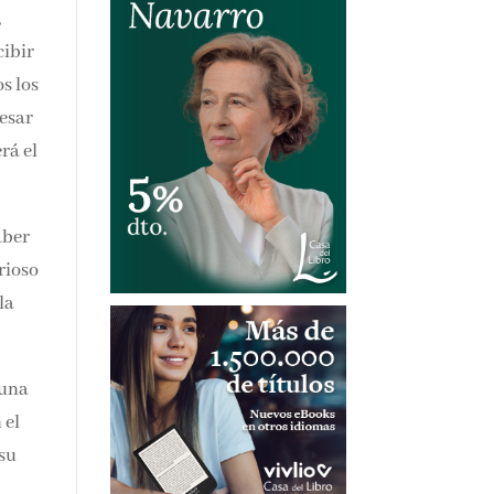
,
cibir
s los
pesar
rá el
aber
rioso
la
 una
 el
 su