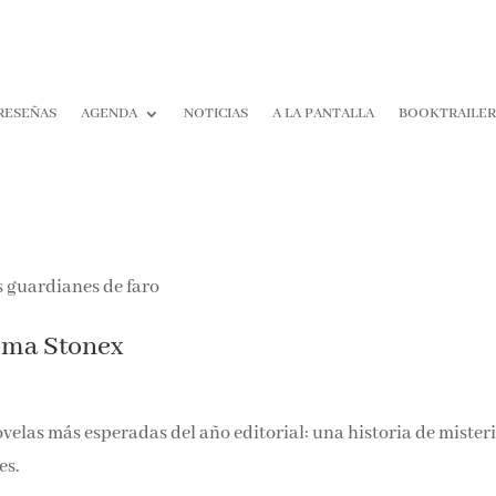
RESEÑAS
AGENDA
NOTICIAS
A LA PANTALLA
BOOKTRAILE
mma Stonex
novelas más esperadas del año editorial: una historia de misteri
es.