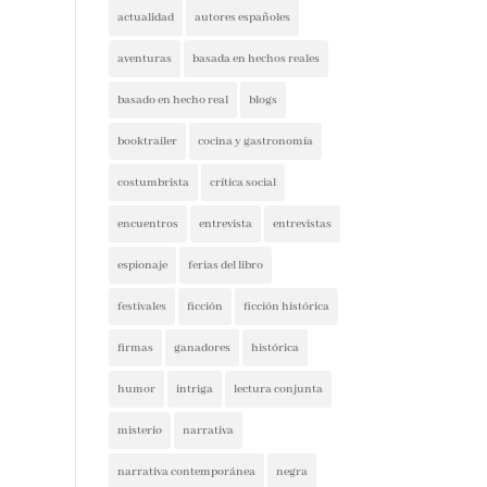
actualidad
autores españoles
aventuras
basada en hechos reales
basado en hecho real
blogs
booktrailer
cocina y gastronomía
costumbrista
crítica social
encuentros
entrevista
entrevistas
espionaje
ferias del libro
festivales
ficción
ficción histórica
firmas
ganadores
histórica
humor
intriga
lectura conjunta
misterio
narrativa
narrativa contemporánea
negra