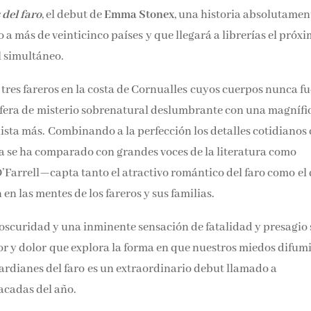
 del faro
, el debut de
Emma Stonex
, una historia absolutamen
a más de veinticinco países y que llegará a librerías el próx
 simultáneo.
 tres fareros en la costa de Cornualles cuyos cuerpos nunca f
fera de misterio sobrenatural deslumbrante con una magnífi
sta más. Combinando a la perfección los detalles cotidianos
 se ha comparado con grandes voces de la literatura como
’Farrell—capta tanto el atractivo romántico del faro como el
n las mentes de los fareros y sus familias.
s, oscuridad y una inminente sensación de fatalidad y presagio 
or y dolor que explora la forma en que nuestros miedos difu
guardianes del faro es un extraordinario debut llamado a
tacadas del año.