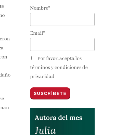
te
Nombre*
imo
Email*
ueron
ca
 con
Por favor, acepta los
términos y condiciones de
 daño
privacidad
se
minan