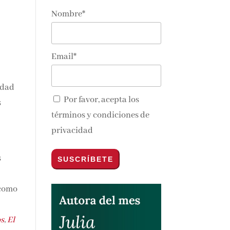
Nombre*
Email*
idad
Por favor, acepta los
s
términos y condiciones de
privacidad
s
 como
n
os
,
El