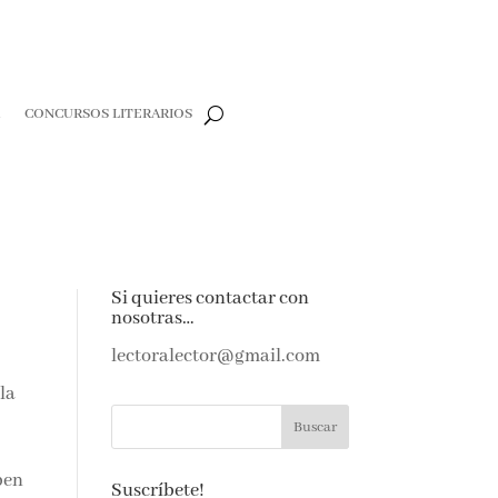
R
CONCURSOS LITERARIOS
Si quieres contactar con
nosotras…
lectoralector@gmail.com
la
pen
Suscríbete!