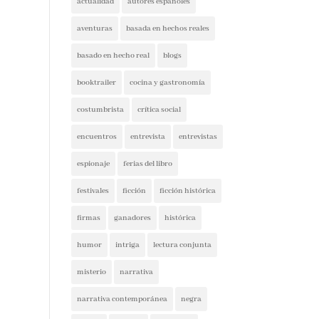
actualidad
autores españoles
aventuras
basada en hechos reales
basado en hecho real
blogs
booktrailer
cocina y gastronomía
costumbrista
crítica social
encuentros
entrevista
entrevistas
espionaje
ferias del libro
festivales
ficción
ficción histórica
firmas
ganadores
histórica
humor
intriga
lectura conjunta
misterio
narrativa
narrativa contemporánea
negra