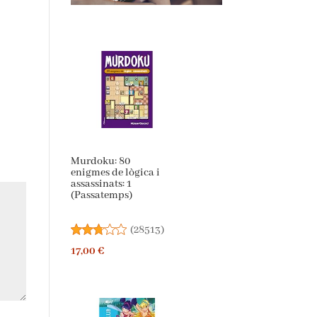
Murdoku: 80
enigmes de lògica i
assassinats: 1
(Passatemps)
(
28513
)
17,00 €