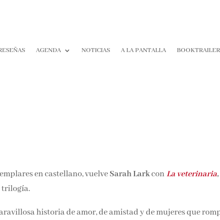
RESEÑAS
AGENDA
NOTICIAS
A LA PANTALLA
BOOKTRAILE
emplares en castellano, vuelve
Sarah Lark
con
La veterinaria
,
trilogía.
ravillosa historia de amor, de amistad y de mujeres que rom