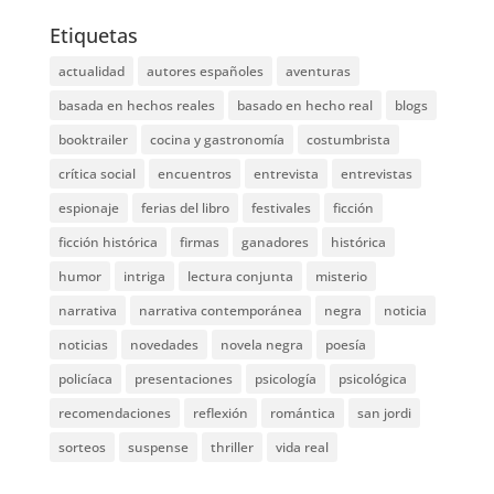
Etiquetas
actualidad
autores españoles
aventuras
basada en hechos reales
basado en hecho real
blogs
booktrailer
cocina y gastronomía
costumbrista
crítica social
encuentros
entrevista
entrevistas
espionaje
ferias del libro
festivales
ficción
ficción histórica
firmas
ganadores
histórica
humor
intriga
lectura conjunta
misterio
narrativa
narrativa contemporánea
negra
noticia
noticias
novedades
novela negra
poesía
policíaca
presentaciones
psicología
psicológica
recomendaciones
reflexión
romántica
san jordi
sorteos
suspense
thriller
vida real