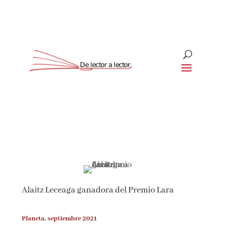
Suscríbete
CLOSE
¡Suscríbete y No Te Pierdas
Nada!
Alaitz Leceaga ganadora del Premio Lara
Únete a nuestra comunidad de amantes de la
literatura y recibe las últimas noticias y
reseñas directamente en tu bandeja de entrada.
Planeta, septiembre 2021