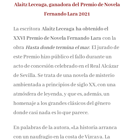
Alaitz Leceaga, ganadora del
Premio de Novela
Nombre*
Fernando Lara 2021
Email*
La escritora
Alaitz Leceaga ha obtenido el
XXV
I
Premio de Novela Fernando
Lara
con la
obra
Hasta donde termina el mar
.
El jurado de
Por favor, acepta los
términos y condiciones
este Premio hizo público el fallo durante un
de privacidad
acto de concesión celebrado en el Real Alcázar
de Sevilla. Se trata de una novela de misterio
ambientada a principios de siglo XX, con una
atmósfera de leyenda, y que es, además, un
homenaje a los grandes clásicos del género
donde casi nada es lo que parece.
En palabras de la autora, «La historia arranca
con un naufragio en la costa de Vizcaya. La