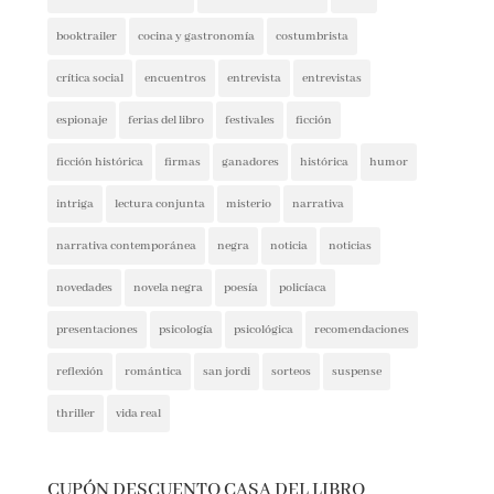
booktrailer
cocina y gastronomía
costumbrista
crítica social
encuentros
entrevista
entrevistas
espionaje
ferias del libro
festivales
ficción
ficción histórica
firmas
ganadores
histórica
humor
intriga
lectura conjunta
misterio
narrativa
narrativa contemporánea
negra
noticia
noticias
novedades
novela negra
poesía
policíaca
presentaciones
psicología
psicológica
recomendaciones
reflexión
romántica
san jordi
sorteos
suspense
thriller
vida real
CUPÓN DESCUENTO CASA DEL LIBRO