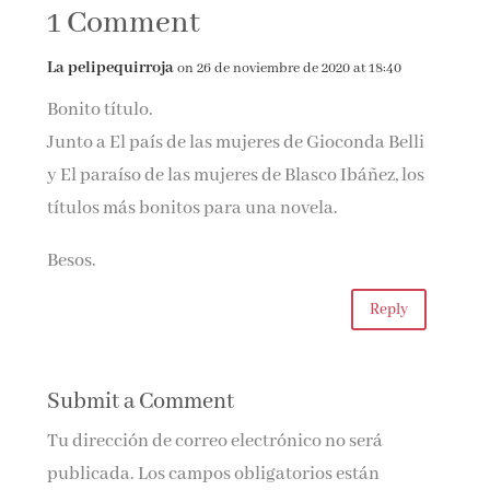
1 Comment
Generation»
Jhumpa Lahiri,
ganadora del
La pelipequirroja
on 26 de noviembre de 2020 at 18:40
Premio Pulitzer
en 1999
Bonito título.
Junto a El país de las mujeres de Gioconda Belli
y El paraíso de las mujeres de Blasco Ibáñez, los
títulos más bonitos para una novela.
Besos.
Reply
Submit a Comment
Tu dirección de correo electrónico no será
publicada.
Los campos obligatorios están