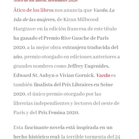
Ático de los libros, noviembre 2020
Nombre*
Ático de los libros
nos anuncia que
V
ardø. La
isla de las mujeres,
de Kiran Millwood
Email*
Hargrave: en la edición francesa de este título
ha ganado el Premio Rive Gauche de París
2020
, a la mejor obra
extranjera traducida del
Por favor, acepta los
términos y condiciones
año,
premio otorgado en ediciones anteriores a
de privacidad
grandes nombres como
Jeffrey Eugenides,
Edward St. Aubyn o Vivian Gornick.
Vardø
es
también
finalista del Prix Libraires en Seine
2020
, el único premio otorgado por las
librerías independientes y lectores del oeste de
París y del
Prix Femina 2020.
Esta
fascinante novela está inspirada en un
hecho histórico real:
la terrible tormenta del 24