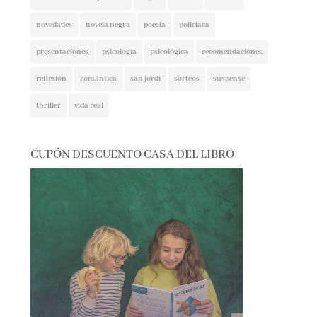
novedades
novela negra
poesía
policíaca
presentaciones
psicología
psicológica
recomendaciones
reflexión
romántica
san jordi
sorteos
suspense
thriller
vida real
CUPÓN DESCUENTO CASA DEL LIBRO