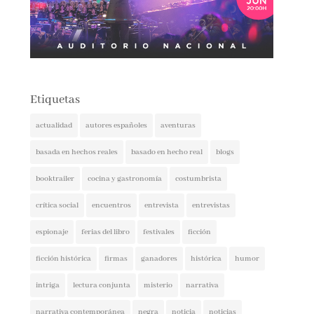
Etiquetas
actualidad
autores españoles
aventuras
basada en hechos reales
basado en hecho real
blogs
booktrailer
cocina y gastronomía
costumbrista
crítica social
encuentros
entrevista
entrevistas
espionaje
ferias del libro
festivales
ficción
ficción histórica
firmas
ganadores
histórica
humor
intriga
lectura conjunta
misterio
narrativa
narrativa contemporánea
negra
noticia
noticias