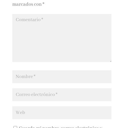
marcados con
*