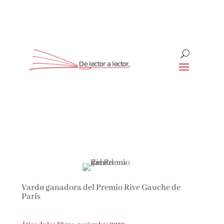
Suscríbete
CLOSE
¡Suscríbete y No Te Pierdas
Nada!
Vardø ganadora del Premio Rive Gauche de
Únete a nuestra comunidad de amantes de la
París
literatura y recibe las últimas noticias y
reseñas directamente en tu bandeja de entrada.