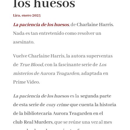
los huesos
Lira, enero 2025
Email*
La paciencia de los huesos
, de
Charlaine
Harris
. Nada es tan entretenido como resolver
Por favor, acepta los
términos y condiciones
un asesinato.
de privacidad
Vuelve Charlaine Harris, la autora superventas
de
True Blood
, con la fascinante serie de
Los
misterios de Aurora Teagarden,
adaptada en
Prime Video.
La paciencia de los huesos
es la
segunda parte
de esta serie de
cozy crime
que cuenta la
historia de la bibliotecaria Aurora Teagarden
en el club Real Murders
, que se reúne una vez al
mes para
charlar sobre asesinatos famosos.