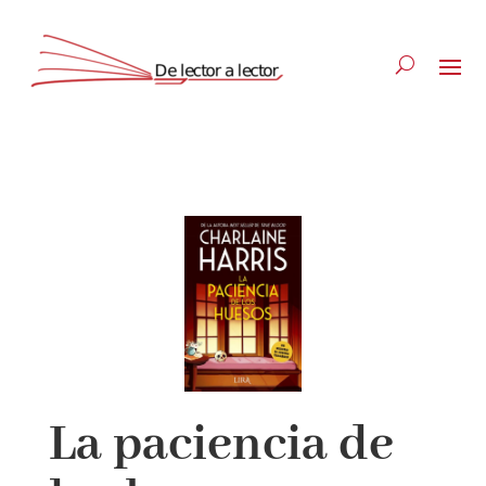
Suscríbete
CLOSE
¡Suscríbete y No Te Pierdas Nada!
Únete a nuestra comunidad de amantes de la
literatura y recibe las últimas noticias y reseñas
La paciencia de
directamente en tu bandeja de entrada.
Nombre*