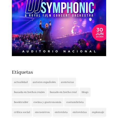
Etiquetas
actualidad
autores españoles
aventuras
basada en hechos reales
basado en hecho real
blogs
booktrailer
cocina y gastronomía
costumbrista
crítica social
encuentros
entrevista
entrevistas
espionaje
ferias del libro
festivales
ficción