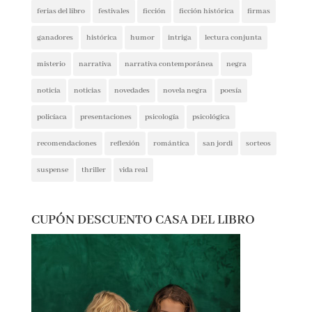
ficción histórica
firmas
ganadores
histórica
humor
intriga
lectura conjunta
misterio
narrativa
narrativa contemporánea
negra
noticia
noticias
novedades
novela negra
poesía
policíaca
presentaciones
psicología
psicológica
recomendaciones
reflexión
romántica
san jordi
sorteos
suspense
thriller
vida real
CUPÓN DESCUENTO CASA DEL LIBRO