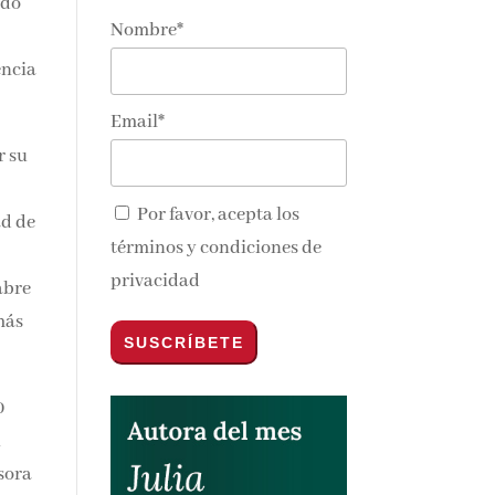
un
Nombre*
es
nos y
Email*
r su
Por favor, acepta los
ad
términos y condiciones de
s
privacidad
oras
0