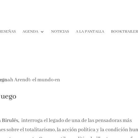
RESEÑAS
AGENDA
NOTICIAS
A LA PANTALLA
BOOKTRAILER
¡Suscríbete y No T
Pierdas Nada!
Únete a nuestra comunidad d
juego
la literatura y recibe las últim
reseñas directamente en tu ba
entrada.
 Birulés,
interroga el legado de una de las pensadoras más
Nombre*
es sobre el totalitarismo, la acción política y la condición