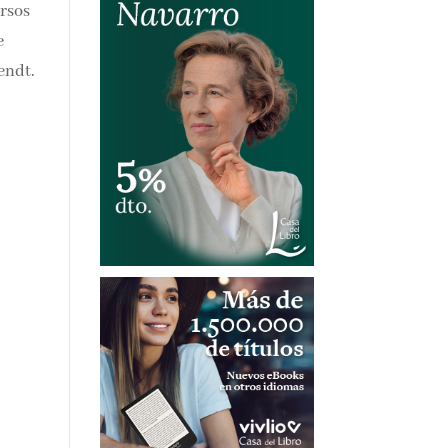
, y
 de
cia,