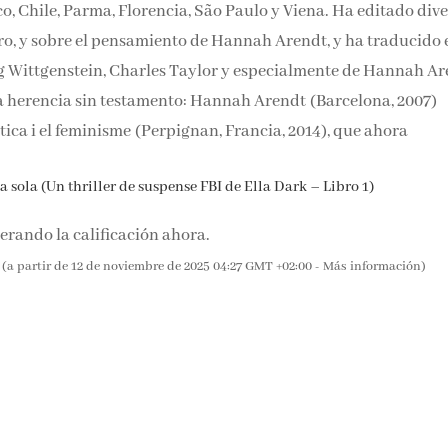
 Puerto Rico, Chile, Parma, Florencia, São Paulo y Viena. Ha
e filosofía y género, y sobre el pensamiento de Hannah Arendt
r Danto, Ludwig Wittgenstein, Charles Taylor y especialmente
abe destacar: Una herencia sin testamento: Hannah
rn del pensament, la política i el feminisme (Perpignan, Fran
en español.
 sola (Un thriller de suspense FBI de Ella Dark – Libro 1)
rando la calificación ahora.
(a partir de 12 de noviembre de 2025 04:27 GMT +02:00 -
Más información
)