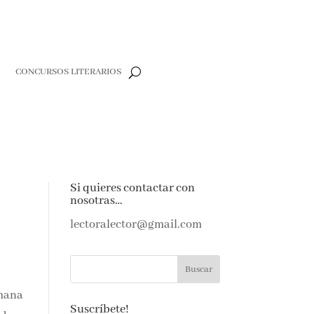
CONCURSOS LITERARIOS
e
Si quieres contactar con
nosotras…
e amantes de
as noticias y
lectoralector@gmail.com
ndeja de
Suscríbete!