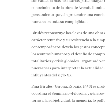
humana son cada día más necesarias para in
profundo conocimiento de la obra de Arendt
de un pensamiento que, sin pretender una c
experiencia humana en toda su complejida
Birulés reconstruye las claves de una obra q
carácter tentativo y su resistencia a la simp
contemporáneos, devela los gestos conceptua
de los asuntos humanos y el desafío de com
totalitarios y crisis globales. Organizado en
abre nuevas vías para interpretar la actual
más influyentes del siglo XX.
Fina Birulés
(Girona, España, 1956) es prof
coordina el Seminario «Filosofía y género»
torno a la subjetividad, la memoria, lo po