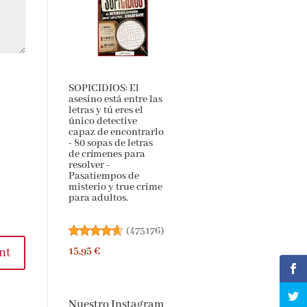
SOPICIDIOS: El
asesino está entre las
letras y tú eres el
único detective
capaz de
encontrarlo - 80
sopas de letras de
crímenes para
resolver -
Pasatiempos de
misterio y true crime
para adultos.
(
475176
)
t
15,95 €