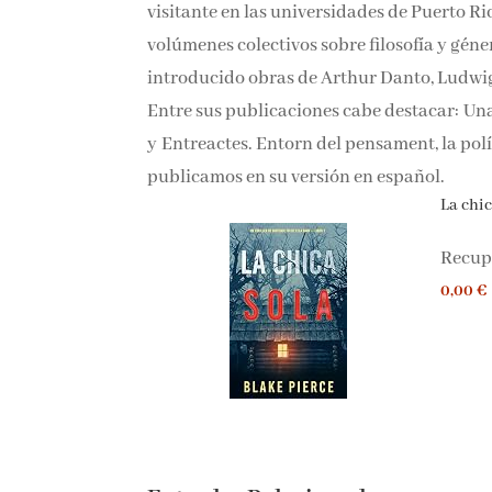
profesora visitante en las universidades de
editado diversos volúmenes colectivos sobr
ha traducido e introducido obras de Arthu
Hannah Arendt. Entre sus publicaciones c
Arendt (Barcelona, 2007) y Entreactes. Ento
2014), que ahora publicamos en su versión 
La chica
Recupe
0,00 €