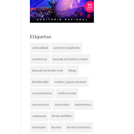
Etiquetas
actualidad
autores españoles
aventuras
basada en hechos reales
basado en hecho real
blogs
booktrailer
cocina y gastronomía
costumbrista
crítica social
encuentros
entrevista
entrevistas
espionaje
ferias del libro
festivales
ficción