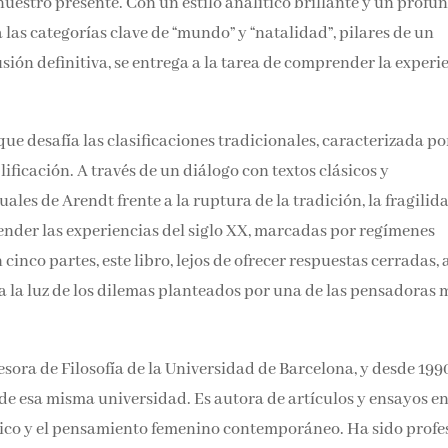
dagar nuestro presente. Con un estilo analítico brillante y 
Email*
, ilumina las categorías clave de “mundo” y “natalidad”, pilar
onclusión definitiva, se entrega a la tarea de comprender la
Por favor, acepta los
térmi
d.
condiciones de privacidad
ue desafía las clasificaciones tradicionales, caracterizada po
lificación. A través de un diálogo con textos clásicos y
les de Arendt frente a la ruptura de la tradición, la fragilid
prender las experiencias del siglo XX, marcadas por regímene
 cinco partes, este libro, lejos de ofrecer respuestas cerradas,
idad a la luz de los dilemas planteados por una de las pensad
esora de Filosofía de la Universidad de Barcelona, y desde 199
 de esa misma universidad. Es autora de artículos y ensayos en
lítico y el pensamiento femenino contemporáneo. Ha sido