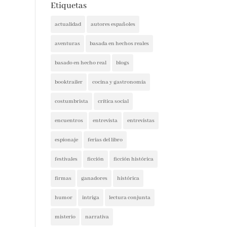
Etiquetas
actualidad
autores españoles
aventuras
basada en hechos reales
basado en hecho real
blogs
booktrailer
cocina y gastronomía
costumbrista
crítica social
encuentros
entrevista
entrevistas
espionaje
ferias del libro
festivales
ficción
ficción histórica
firmas
ganadores
histórica
humor
intriga
lectura conjunta
misterio
narrativa