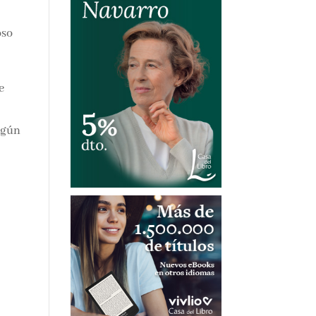
oso
e
lgún