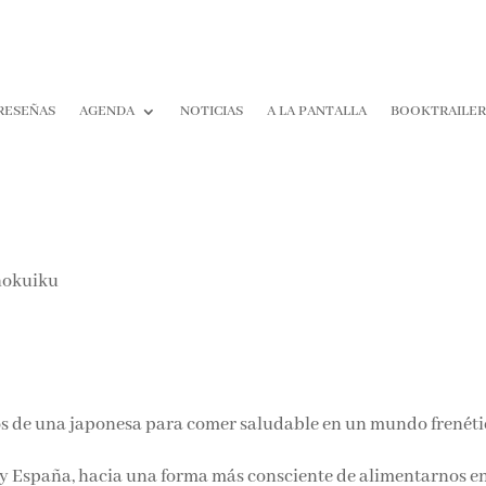
RESEÑAS
AGENDA
NOTICIAS
A LA PANTALLA
BOOKTRAILE
os de una japonesa para comer saludable en un mundo frenéti
 y España, hacia una forma más consciente de alimentarnos en