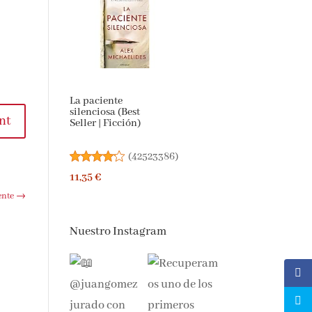
La paciente
silenciosa (Best
nt
Seller | Ficción)
(
42523386
)
11,35 €
ente
→
Nuestro Instagram