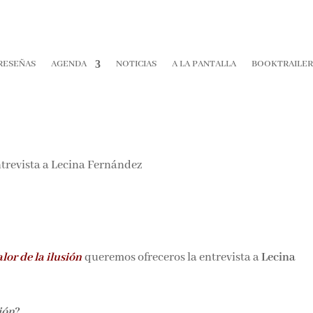
RESEÑAS
AGENDA
NOTICIAS
A LA PANTALLA
BOOKTRAILE
z
alor de la ilusión
queremos ofreceros la entrevista a
Lecina
sión
?