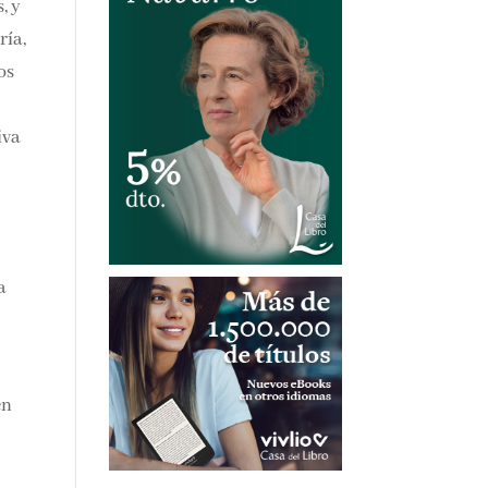
, y
ría,
os
iva
a
en