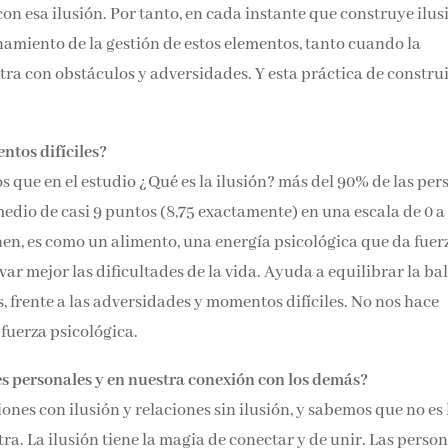
on esa ilusión. Por tanto, en cada instante que construye ilus
namiento de la gestión de estos elementos, tanto cuando la
ra con obstáculos y adversidades. Y esta práctica de constru
tos difíciles?
 que en el estudio ¿Qué es la ilusión? más del 90% de las per
medio de casi 9 puntos (8,75 exactamente) en una escala de 0 a 
nen, es como un alimento, una energía psicológica que da fuer
var mejor las dificultades de la vida. Ayuda a equilibrar la ba
, frente a las adversidades y momentos difíciles. No nos hace
fuerza psicológica.
nes personales y en nuestra conexión con los demás?
ones con ilusión y relaciones sin ilusión, y sabemos que no es 
a. La ilusión tiene la magia de conectar y de unir. Las person