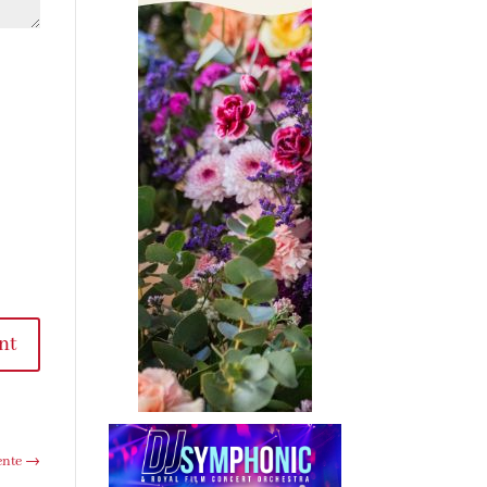
nt
ente
→