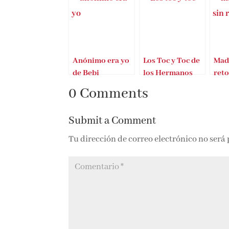
Anónimo era yo
Los Toc y Toc de
Mad
de Bebi
los Hermanos
ret
Fernández
Casado
Edu
0 Comments
Fernández
Fer
Submit a Comment
Tu dirección de correo electrónico no será