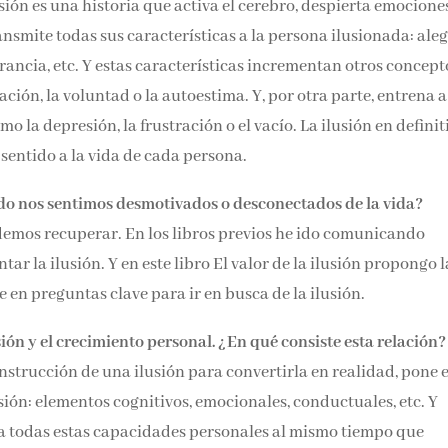
sión es una historia que activa el cerebro, despierta emociones
ansmite todas sus características a la persona ilusionada: aleg
rancia, etc. Y estas características incrementan otros concept
ción, la voluntad o la autoestima. Y, por otra parte, entrena a
 la depresión, la frustración o el vacío. La ilusión en definit
 sentido a la vida de cada persona.
o nos sentimos desmotivados o desconectados de la vida?
demos recuperar. En los libros previos he ido comunicando
tar la ilusión. Y en este libro El valor de la ilusión propongo l
n preguntas clave para ir en busca de la ilusión.
usión y el crecimiento personal. ¿En qué consiste esta relación?
trucción de una ilusión para convertirla en realidad, pone 
ón: elementos cognitivos, emocionales, conductuales, etc. Y
a todas estas capacidades personales al mismo tiempo que