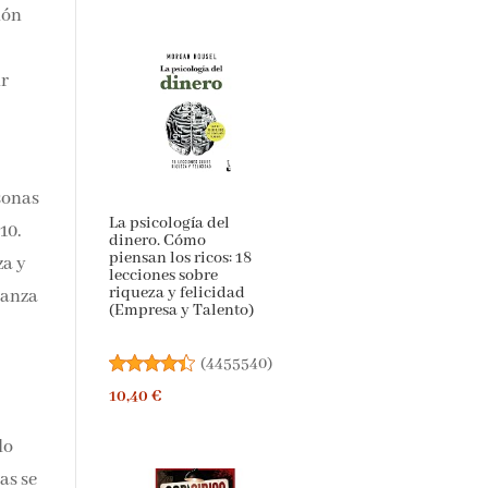
ión
ir
sonas
La psicología del
10.
dinero. Cómo
piensan los ricos: 18
za y
lecciones sobre
riqueza y felicidad
lanza
(Empresa y Talento)
(
4455540
)
10,40 €
lo
as se