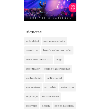
Etiquetas
actualidad
autores españoles
aventuras
basada en hechos reales
basado en hecho real
blogs
booktrailer
cocina y gastronomía
costumbrista
crítica social
encuentros
entrevista
entrevistas
espionaje
ferias del libro
festivales
ficción
ficción histórica