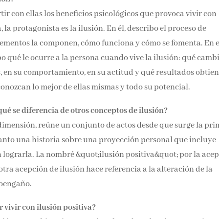
r con ellas los beneficios psicológicos que provoca vivir con
a, la protagonista es la ilusión. En él, describo el proceso de
 elementos la componen, cómo funciona y cómo se fomenta. En 
ibo qué le ocurre a la persona cuando vive la ilusión: qué camb
 en su comportamiento, en su actitud y qué resultados obtien
conozcan lo mejor de ellas mismas y todo su potencial.
 qué se diferencia de otros conceptos de ilusión?
 dimensión, reúne un conjunto de actos desde que surge la pr
 tanto una historia sobre una proyección personal que incluye
n lograrla. La nombré &quot;ilusión positiva&quot; por la ace
otra acepción de ilusión hace referencia a la alteración de la
toengaño.
vivir con ilusión positiva?