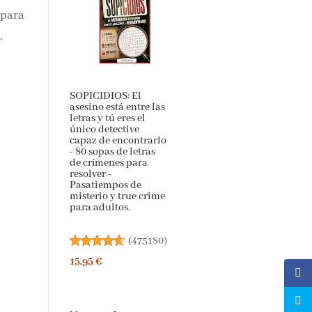
 para
.
SOPICIDIOS: El
asesino está entre las
letras y tú eres el
único detective
capaz de encontrarlo
- 80 sopas de letras
de crímenes para
resolver -
Pasatiempos de
misterio y true crime
para adultos.
(
475180
)
15,95 €