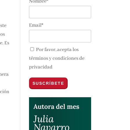
Nombre*
Email*
este
ios
e. Es
Por favor, acepta los
términos y condiciones de
privacidad
imera
pción