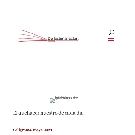
Suscríbete
CLOSE
¡Suscríbete y No Te Pierdas
Nada!
El quehacer nuestro de cada día
Únete a nuestra comunidad de amantes de la
literatura y recibe las últimas noticias y
reseñas directamente en tu bandeja de entrada.
Caligrama, mayo 2021