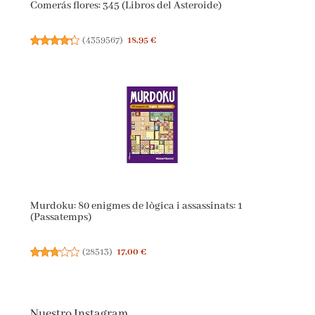
Comerás flores: 345 (Libros del Asteroide)
(
4359567
)
18,95 €
Murdoku: 80 enigmes de lògica i assassinats: 1
(Passatemps)
(
28513
)
17,00 €
Nuestro Instagram