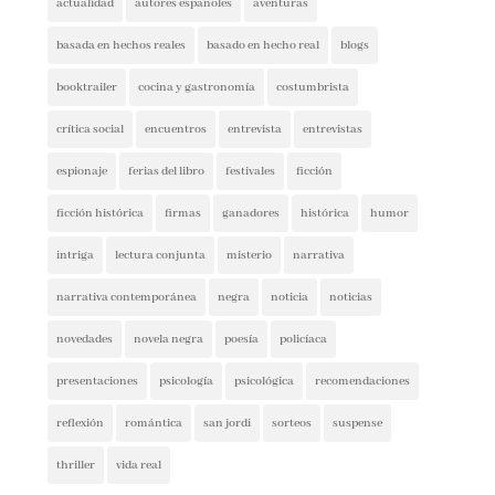
basada en hechos reales
basado en hecho real
blogs
booktrailer
cocina y gastronomía
costumbrista
crítica social
encuentros
entrevista
entrevistas
espionaje
ferias del libro
festivales
ficción
ficción histórica
firmas
ganadores
histórica
humor
intriga
lectura conjunta
misterio
narrativa
narrativa contemporánea
negra
noticia
noticias
novedades
novela negra
poesía
policíaca
presentaciones
psicología
psicológica
recomendaciones
reflexión
romántica
san jordi
sorteos
suspense
thriller
vida real