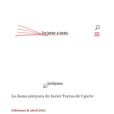
Suscríbete
CLOSE
¡Suscríbete y No Te Pierdas
Nada!
La dama púrpura de Javier Torras de Ugarte
Únete a nuestra comunidad de amantes de la
literatura y recibe las últimas noticias y
reseñas directamente en tu bandeja de entrada.
Ediciones B, abril 2021