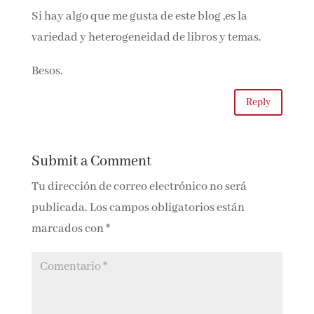
Javier Mas
1 Comment
La pelipequirroja
on 6 de mayo de 2021 at 17:30
Si hay algo que me gusta de este blog ,es la
variedad y heterogeneidad de libros y temas.
Besos.
Reply
Submit a Comment
Tu dirección de correo electrónico no será
publicada.
Los campos obligatorios están
marcados con
*