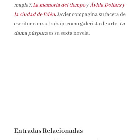
Madrid. Desde 2011 ha publicado los siguientes
títulos:
La ciudad vertical
,
El libro eterno
,
¿Crees en la magia?,
La memoria del tiempo
y
Ávida Dollars
y la ciudad de Edén
.
Javier
compagina su faceta de escritor con su trabajo
como galerista de arte.
La dama púrpura
es su
sexta novela.