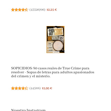
El Hombre en busca de Sentido (fuera de colección)
(
45526706
)
12,25 €
SOPICIDIOS: 80 casos reales de True Crime para
resolver - Sopas de letras para adultos apasionados
del crimen y el misterio.
(
44568
)
15,95 €