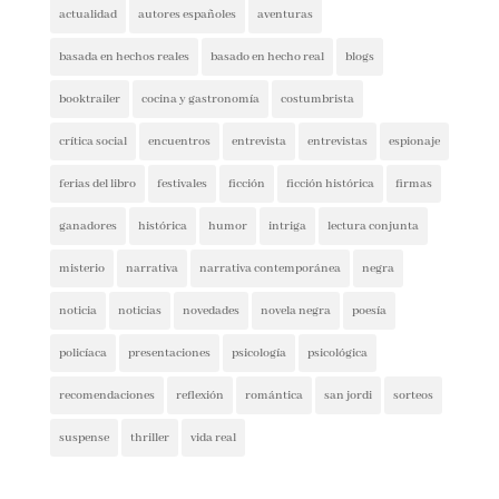
Etiquetas
actualidad
autores españoles
aventuras
basada en hechos reales
basado en hecho real
blogs
booktrailer
cocina y gastronomía
costumbrista
crítica social
encuentros
entrevista
entrevistas
espionaje
ferias del libro
festivales
ficción
ficción histórica
firmas
ganadores
histórica
humor
intriga
lectura conjunta
misterio
narrativa
narrativa contemporánea
negra
noticia
noticias
novedades
novela negra
poesía
policíaca
presentaciones
psicología
psicológica
recomendaciones
reflexión
romántica
san jordi
sorteos
suspense