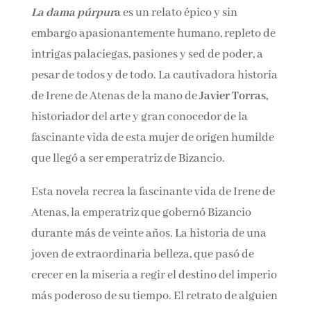
La dama púrpur
a
es un relato épico y sin
Nombre*
embargo apasionantemente humano, repleto
de intrigas palaciegas, pasiones y sed de poder,
Email*
a pesar de todos y de todo.
La cautivadora
historia de Irene de Atenas de la mano de
Javier Torras,
historiador del arte y gran
Por favor, acepta los
términos y condiciones
de privacidad
conocedor de la fascinante vida de esta mujer
de origen humilde que llegó a ser emperatriz de
Bizancio.
Esta novela recrea la fascinante vida de Irene
de Atenas, la emperatriz que gobernó Bizancio
durante más de veinte años. La historia de una
joven de extraordinaria belleza, que pasó de
crecer en la miseria a regir el destino del