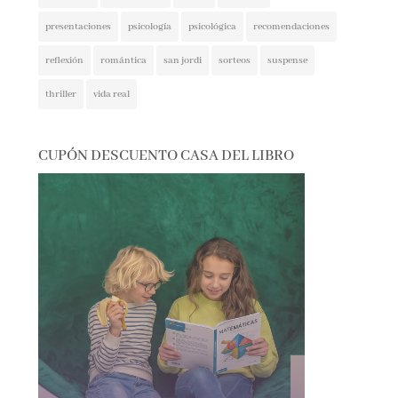
presentaciones
psicología
psicológica
recomendaciones
reflexión
romántica
san jordi
sorteos
suspense
thriller
vida real
CUPÓN DESCUENTO CASA DEL LIBRO