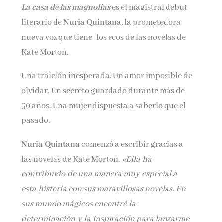
La casa de las magnolias
es el magistral debut
Nombre*
literario de
Nuria Quintana
, la prometedora
nueva voz que tiene los ecos de las novelas de
Email*
Kate Morton.
Una traición inesperada. Un amor imposible de
Por favor, acepta los
términos y condiciones
olvidar. Un secreto guardado durante más de
de privacidad
50 años. Una mujer dispuesta a saberlo que el
pasado.
Nuria Quintana
comenzó a escribir gracias a
las novelas de Kate Morton.
«Ella ha
contribuido de una manera muy especial a
esta historia con sus maravillosas novelas. En
sus mundo mágicos encontré la
determinación y la inspiración para lanzarme