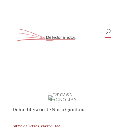
Suscríbete
CLOSE
¡Suscríbete y No Te Pierdas
Nada!
Debut literario de Nuria Quintana
Únete a nuestra comunidad de amantes de la
literatura y recibe las últimas noticias y
reseñas directamente en tu bandeja de entrada.
Suma de Letras, enero 2022