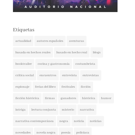
Etiquetas
actualidad
autores españoles
aventuras
basada en hechos reales
basado en hecho real
blogs
booktrailer
cocina y gastronomía
costumbrista
crítica social
encuentros
entrevista
entrevistas
espionaje
ferias del libro
festivales
ficción
ficción histórica
firmas
ganadores
histórica
humor
intriga
lectura conjunta
misterio
narrativa
narrativa contemporánea
negra
noticia
noticias
novedades
novela negra
poesía
policíaca