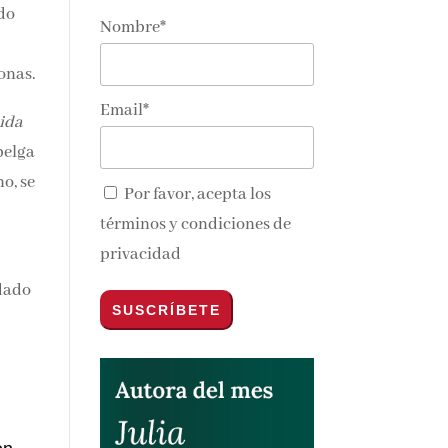
ado
Nombre*
sonas.
Email*
cida
belga
no, se
Por favor, acepta los
términos y condiciones de
privacidad
n
edado