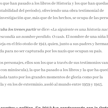
os que han pasado a los libros de Historia y los que han qued
ntabilidad del periodo), ofreciendo una obra testimonial de
vestigación que, más que de los hechos, se ocupa de las per
raba los trenes partir
se dice: «
La siguiente es una historia na
 escondía un nombre perdido. O casi
». El nombre de una niña 
ja en el frío otoño de 1941, quien, junto a sus padres y herma
da para no ser capturada por los nazis que ocupan su país.
os personajes, ellos son los que a través de sus testimonios va
con minúscula), la que ha pasado a los libros y la que ha qu
ada tanto por los grandes momentos de gloria como por la
a y en los de exterminio, asoló al mundo entre 1939 y 1945.