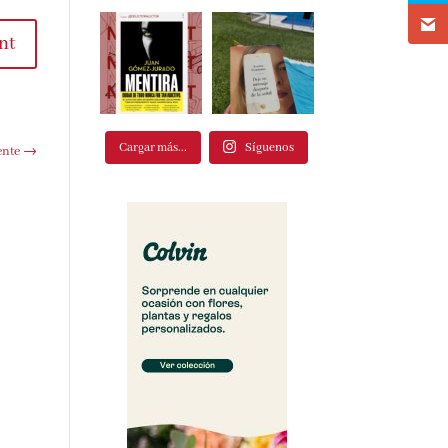
nt
Cargar más...
Síguenos
ente
→