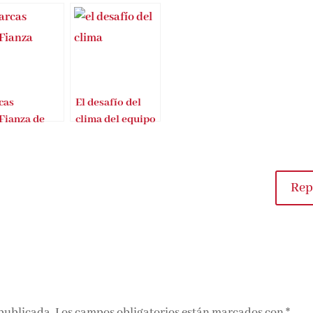
cas
El desafío del
Fianza de
clima del equipo
ique Rivas
de El tiempo de
RTVE»
Rep
 publicada.
Los campos obligatorios están marcados con
*