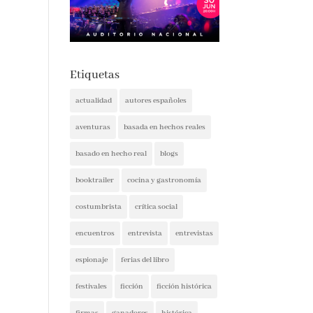
Etiquetas
actualidad
autores españoles
aventuras
basada en hechos reales
basado en hecho real
blogs
booktrailer
cocina y gastronomía
costumbrista
crítica social
encuentros
entrevista
entrevistas
espionaje
ferias del libro
festivales
ficción
ficción histórica
firmas
ganadores
histórica