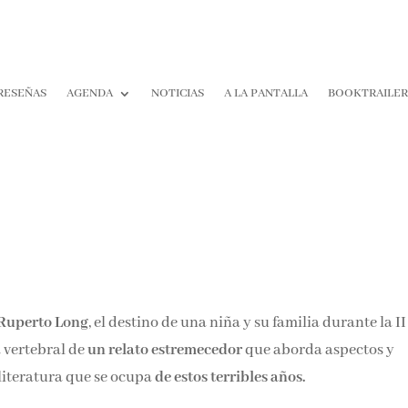
RESEÑAS
AGENDA
NOTICIAS
A LA PANTALLA
BOOKTRAILE
Ruperto Long
, el destino de una niña y su familia durante la II
 vertebral de
un relato estremecedor
que aborda aspectos y
 literatura que se ocupa
de estos terribles años.