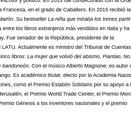
escritor y político. En 2013 fue condecorado con la Ord
ca Francesa, en el grado de Caballero. En 2015 recibió la
Martín. Su bestseller
La niña que miraba los trenes parti
 entre los libros extranjeros más vendidos en Italia y ha
. Fue senador de la República, presidente de la
l LATU. Actualmente es ministro del Tribunal de Cuenta
inco libros:
La mujer que volvió del abismo, Piantao, No
 bandoneón.
Con el músico Alberto Magnone, es autor 
ango. Es académico titular, electo por la Academia Naci
ciones, como el Premio Eslabón Solidario por su apoyo a 
erusalén, el Premio World Trade Center, el Premio Moro
 Premio Génesis a los inventores nacionales y el premio