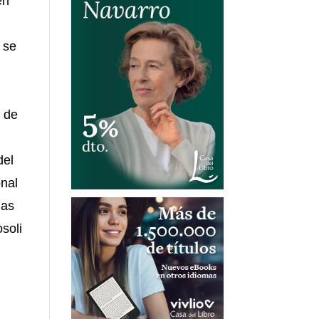
en
r
se
s de
del
onal
las
soli