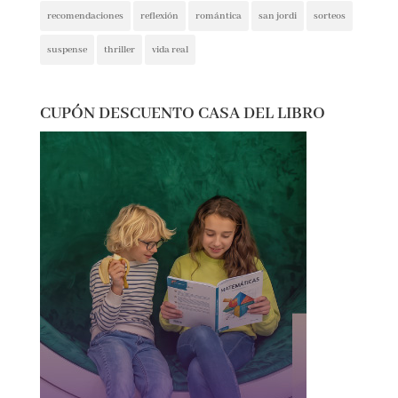
recomendaciones
reflexión
romántica
san jordi
sorteos
suspense
thriller
vida real
CUPÓN DESCUENTO CASA DEL LIBRO