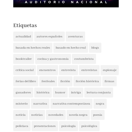
Etiquetas
actualidad
autores españoles
aventuras
basada en hechos reales
basado en hecho real
blogs
booktrailer
cocina y gastronomía
costumbrista
crítica social
encuentros
entrevista
entrevistas
espionaje
ferias del libro
festivales
ficción
ficción histórica
firmas
ganadores
histórica
humor
intriga
lectura conjunta
misterio
narrativa
narrativa contemporánea
negra
noticia
noticias
novedades
novela negra
poesía
policíaca
presentaciones
psicología
psicológica