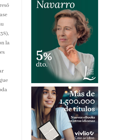
gresó
lase
su
938),
on la
es
ar
igue
toda