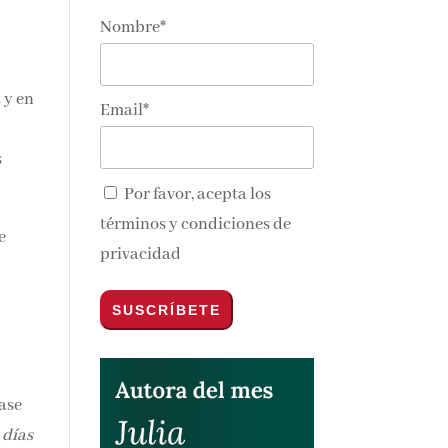
Nombre*
 y en
Email*
s
Por favor, acepta los
términos y condiciones de
e
privacidad
lase
 días