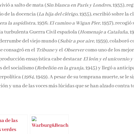
vivió a salto de mata (
Sin blanca en París y Londres
, 1933), re
io de la docencia (
La hija del clérigo
, 1935), escribió sobre la c
ra la aspidistra
, 1936;
El camino a Wigan Pier
, 1937), recogió 
la turbulenta Guerra Civil española (
Homenaje a Cataluña
, 1
 derrumbe del viejo mundo (
Subir a por aire
, 1939), colaboró c
e consagró en el
Tribune
y el
Observer
como uno de los mejor
a producción ensayística cabe destacar
El león y el unicornio y
s del socialismo (
Rebelión en la granja
, 1945) y llegó a anticip
rpolítica (
1984
, 1949). A pesar de su temprana muerte, se le s
ión y una de las voces más lúcidas que se han alzado contra 