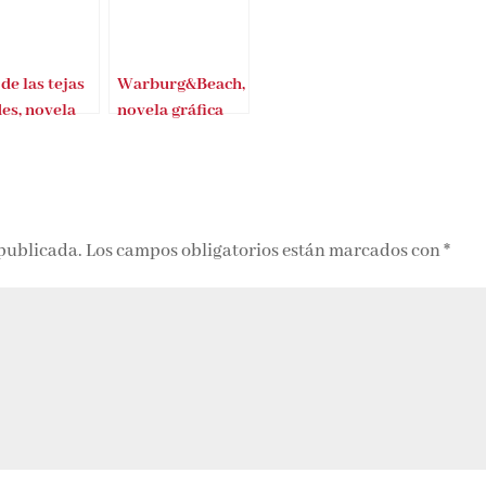
de las tejas
Warburg&Beach,
es, novela
novela gráfica
ica
 publicada.
Los campos obligatorios están marcados con
*