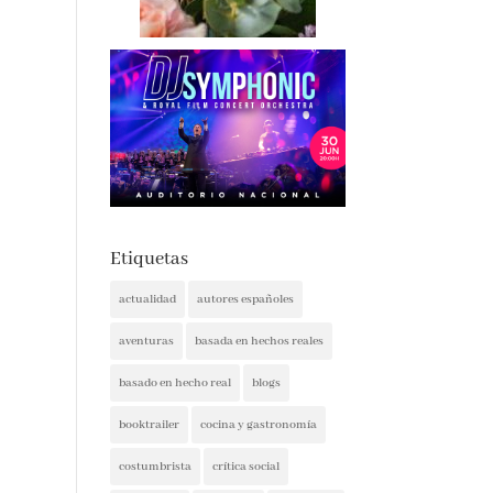
Etiquetas
actualidad
autores españoles
aventuras
basada en hechos reales
basado en hecho real
blogs
booktrailer
cocina y gastronomía
costumbrista
crítica social