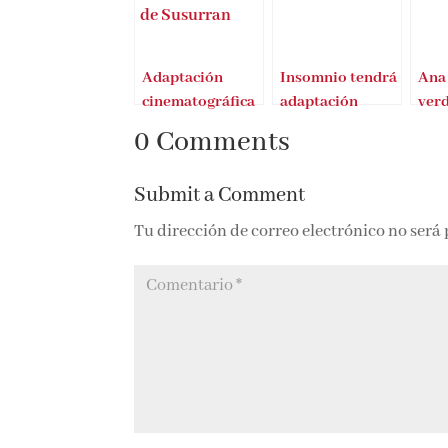
Adaptación
Insomnio tendrá
Ana 
cinematográfica
adaptación
verd
de Susurran tu
audiovisual
gráf
0 Comments
nombre
Submit a Comment
Tu dirección de correo electrónico no será