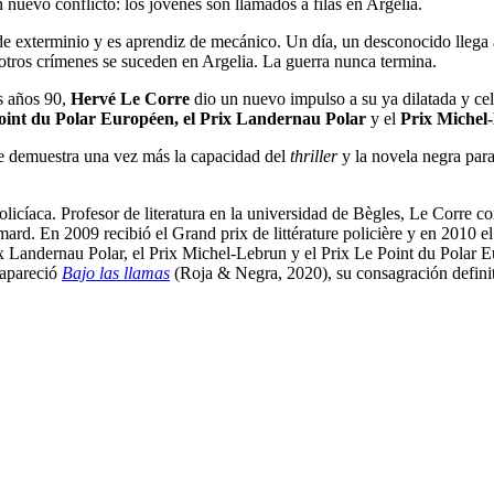
nuevo conflicto: los jóvenes son llamados a filas en Argelia.
de exterminio y es aprendiz de mecánico. Un día, un desconocido llega a
 otros crímenes se suceden en Argelia. La guerra nunca termina.
s años 90,
Hervé Le Corre
dio un nuevo impulso a su ya dilatada y cel
oint du Polar Européen, el
Prix Landernau Polar
y
el
Prix Michel
que demuestra una vez más la capacidad del
thriller
y la novela negra para
icíaca. Profesor de literatura en la universidad de Bègles, Le Corre co
imard. En 2009 recibió el Grand prix de littérature policière y en 2010 el
x Landernau Polar, el Prix Michel-Lebrun y el Prix Le Point du Polar
 apareció
Bajo las llamas
(Roja & Negra, 2020), su consagración definit