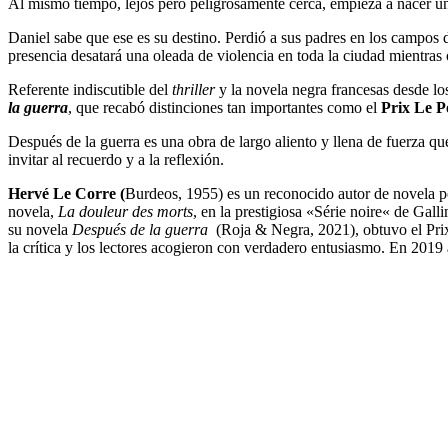
Al mismo tiempo, lejos pero peligrosamente cerca, empieza a nacer un 
Daniel sabe que ese es su destino. Perdió a sus padres en los campos 
presencia desatará una oleada de violencia en toda la ciudad mientras
Referente indiscutible del
thriller
y la novela negra francesas desde lo
la guerra
, que recabó distinciones tan importantes como el
Prix Le P
Después de la guerra es una obra de largo aliento y llena de fuerza 
invitar al recuerdo y a la reflexión.
Hervé Le Corre (
Burdeos, 1955) es un reconocido autor de novela pol
novela,
La douleur des morts
, en la prestigiosa «Série noire« de Gall
su novela
Después de la guerra
(Roja & Negra, 2021), obtuvo el Pri
la crítica y los lectores acogieron con verdadero entusiasmo. En 2019