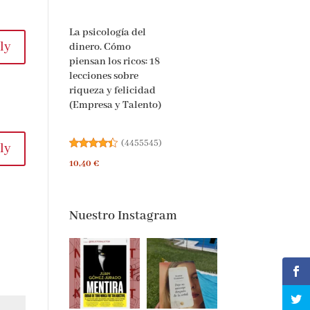
La psicología del
ly
dinero. Cómo
piensan los ricos: 18
lecciones sobre
riqueza y felicidad
(Empresa y Talento)
(
4455545
)
ly
10,40 €
Nuestro Instagram