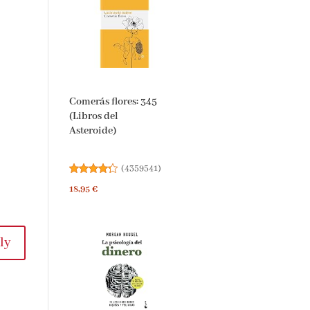
Comerás flores: 345
(Libros del
Asteroide)
(
4359541
)
18,95 €
ly