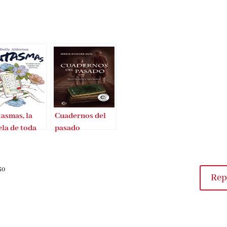
asmas, la
Cuadernos del
la de toda
pasado
 generación
30
Rep