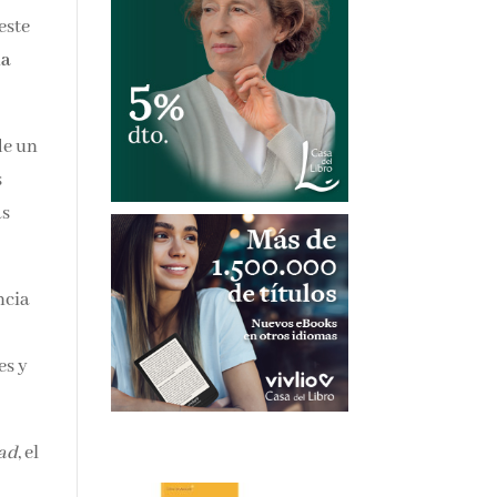
este
na
de un
s
as
ncia
es y
dad
, el