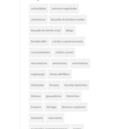
actualidad
autores españoles
aventuras
basada en hechos reales
basado en hecho real
blogs
booktrailer
cocina y gastronomía
costumbrista
crítica social
encuentros
entrevista
entrevistas
espionaje
ferias del libro
festivales
ficción
ficción histórica
firmas
ganadores
histórica
humor
intriga
lectura conjunta
misterio
narrativa
narrativa contemporánea
negra