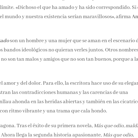
 límite.
«
Dichoso el que ha amado y ha sido correspondido. Si 
 el mundo y nuestra existencia serían maravillosos
»
, afirma
A
sado
son un hombre y una mujer que se aman en el escenario 
los bandos ideológicos no quieran verles juntos. Otros nombre
 no son tan malos y amigos que no son tan buenos, porque a l
.
l amor y del dolor. Para ello, la escritora hace uso de su elega
uestran las contradicciones humanas y las carencias de una
nllau ahonda en las heridas abiertas y también en las cicatric
, con ritmo vibrante y una trama que cala hondo.
agona. Tras el éxito de su primera novela,
Más que odio, mal
. Ahora llega la segunda historia apasionante,
Más que odio,