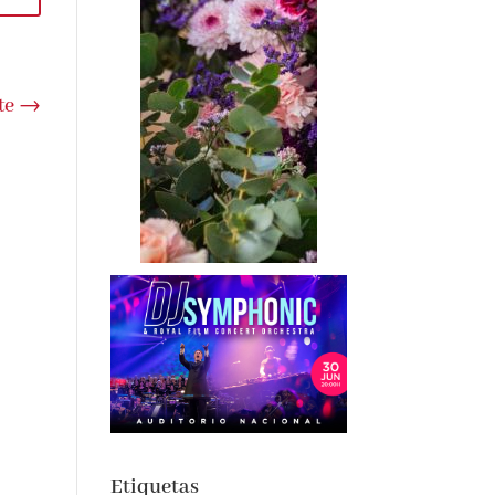
te
→
Etiquetas