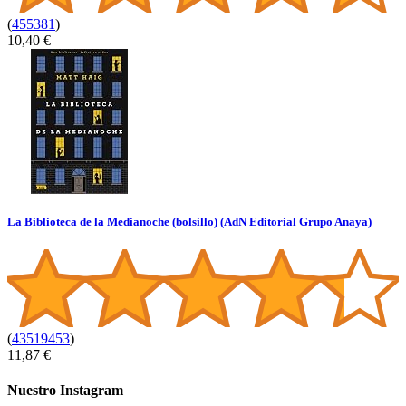
(
455381
)
10,40 €
La Biblioteca de la Medianoche (bolsillo) (AdN Editorial Grupo Anaya)
(
43519453
)
11,87 €
Nuestro Instagram