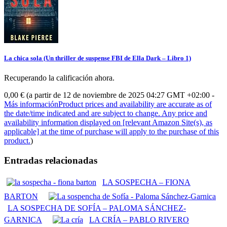
La chica sola (Un thriller de suspense FBI de Ella Dark – Libro 1)
Recuperando la calificación ahora.
0,00 €
(a partir de 12 de noviembre de 2025 04:27 GMT +02:00 -
Más información
Product prices and availability are accurate as of
the date/time indicated and are subject to change. Any price and
availability information displayed on [relevant Amazon Site(s), as
applicable] at the time of purchase will apply to the purchase of this
product.
)
Entradas relacionadas
LA SOSPECHA – FIONA
BARTON
LA SOSPECHA DE SOFÍA – PALOMA SÁNCHEZ-
GARNICA
LA CRÍA – PABLO RIVERO