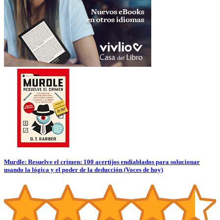
Murdle: Resuelve el crimen: 100 acertijos endiablados para solucionar
usando la lógica y el poder de la deducción (Voces de hoy)