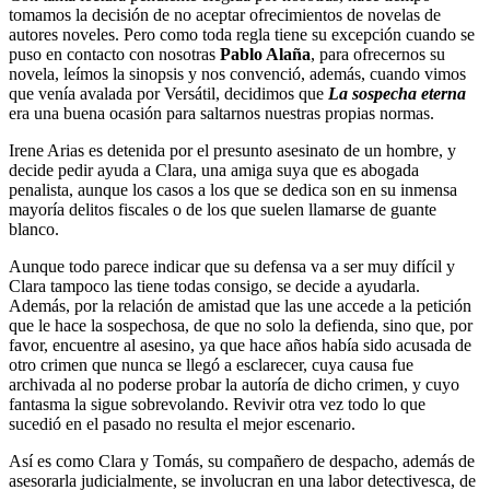
tomamos la decisión de no aceptar ofrecimientos de novelas de
autores noveles. Pero como toda regla tiene su excepción cuando se
puso en contacto con nosotras
Pablo Alaña
, para ofrecernos su
novela, leímos la sinopsis y nos convenció, además, cuando vimos
que venía avalada por Versátil, decidimos que
La sospecha eterna
era una buena ocasión para saltarnos nuestras propias normas.
Irene Arias es detenida por el presunto asesinato de un hombre, y
decide pedir ayuda a Clara, una amiga suya que es abogada
penalista, aunque los casos a los que se dedica son en su inmensa
mayoría delitos fiscales o de los que suelen llamarse de guante
blanco.
Aunque todo parece indicar que su defensa va a ser muy difícil y
Clara tampoco las tiene todas consigo, se decide a ayudarla.
Además, por la relación de amistad que las une accede a la petición
que le hace la sospechosa, de que no solo la defienda, sino que, por
favor, encuentre al asesino, ya que hace años había sido acusada de
otro crimen que nunca se llegó a esclarecer, cuya causa fue
archivada al no poderse probar la autoría de dicho crimen, y cuyo
fantasma la sigue sobrevolando. Revivir otra vez todo lo que
sucedió en el pasado no resulta el mejor escenario.
Así es como Clara y Tomás, su compañero de despacho, además de
asesorarla judicialmente, se involucran en una labor detectivesca, de