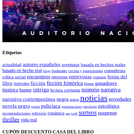
Etiquetas
autores españoles
actualidad
aventuras
basada en hechos reales
basado en hecho real
costumbrista
cocina y gastronomía
blogs
booktrailer
encuentros
entrevistas
ferias del
crítica social
entrevista
espionaje
ficción histórica
ganadores
libro
ficción
festivales
firmas
intriga
misterio
narrativa
histórica
humor
lectura conjunta
noticias
negra
novedades
narrativa contemporánea
noticia
policíaca
novela negra
psicológica
presentaciones
poesía
psicología
sorteos
suspense
romántica
recomendaciones
reflexión
san jordi
thriller
vida real
CUPÓN DESCUENTO CASA DEL LIBRO