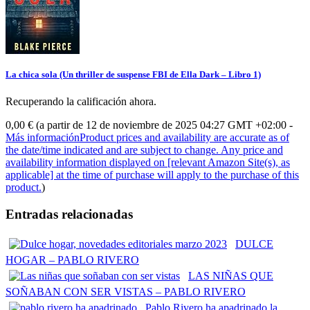
La chica sola (Un thriller de suspense FBI de Ella Dark – Libro 1)
Recuperando la calificación ahora.
0,00 €
(a partir de 12 de noviembre de 2025 04:27 GMT +02:00 -
Más información
Product prices and availability are accurate as of
the date/time indicated and are subject to change. Any price and
availability information displayed on [relevant Amazon Site(s), as
applicable] at the time of purchase will apply to the purchase of this
product.
)
Entradas relacionadas
DULCE
HOGAR – PABLO RIVERO
LAS NIÑAS QUE
SOÑABAN CON SER VISTAS – PABLO RIVERO
Pablo Rivero ha apadrinado la