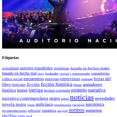
Etiquetas
autores españoles
actualidad
aventuras
basada en hechos reales
basado en hecho real
costumbrista
cocina y gastronomía
blogs
booktrailer
encuentros
entrevistas
ferias del
crítica social
entrevista
espionaje
ficción histórica
ganadores
libro
ficción
festivales
firmas
intriga
misterio
narrativa
histórica
humor
lectura conjunta
noticias
negra
novedades
narrativa contemporánea
noticia
policíaca
novela negra
psicológica
presentaciones
poesía
psicología
sorteos
suspense
romántica
recomendaciones
reflexión
san jordi
thriller
vida real