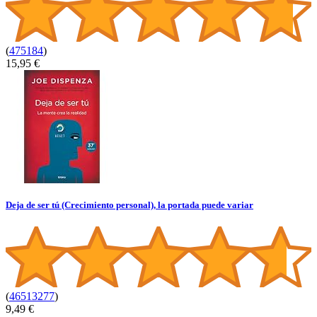
(
475184
)
15,95 €
Deja de ser tú (Crecimiento personal), la portada puede variar
(
46513277
)
9,49 €