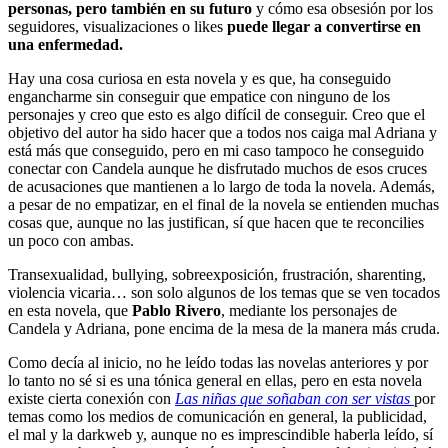
personas, pero también en su futuro
y cómo esa obsesión por los
seguidores, visualizaciones o likes
puede llegar a convertirse en
una enfermedad.
Hay una cosa curiosa en esta novela y es que, ha conseguido
engancharme sin conseguir que empatice con ninguno de los
personajes y creo que esto es algo difícil de conseguir. Creo que el
objetivo del autor ha sido hacer que a todos nos caiga mal Adriana y
está más que conseguido, pero en mi caso tampoco he conseguido
conectar con Candela aunque he disfrutado muchos de esos cruces
de acusaciones que mantienen a lo largo de toda la novela. Además,
a pesar de no empatizar, en el final de la novela se entienden muchas
cosas que, aunque no las justifican, sí que hacen que te reconcilies
un poco con ambas.
Transexualidad, bullying, sobreexposición, frustración, sharenting,
violencia vicaria… son solo algunos de los temas que se ven tocados
en esta novela, que
Pablo Rivero
, mediante los personajes de
Candela y Adriana, pone encima de la mesa de la manera más cruda.
Como decía al inicio, no he leído todas las novelas anteriores y por
lo tanto no sé si es una tónica general en ellas, pero en esta novela
existe cierta conexión con
Las niñas que soñaban con ser vistas
por
temas como los medios de comunicación en general, la publicidad,
el mal y la darkweb y, aunque no es imprescindible haberla leído, sí