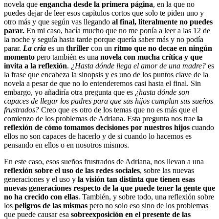
novela que
engancha desde la primera página
, en la que no
puedes dejar de leer esos capítulos cortos que solo te piden uno y
otro más y que según vas llegando
al final, literalmente no puedes
parar.
En mi caso, hacía mucho que no me ponía a leer a las 12 de
la noche y seguía hasta tarde porque quería saber más y no podía
parar.
La cría
es un
thriller
con un
ritmo que no decae en ningún
momento
pero también es una
novela con mucha crítica y que
invita a la reflexión
.
¿Hasta dónde llega el amor de una madre?
es
la frase que encabeza la sinopsis y es uno de los puntos clave de la
novela a pesar de que no lo entenderemos casi hasta el final. Sin
embargo, yo añadiría otra pregunta que es
¿hasta dónde son
capaces de llegar los padres para que sus hijos cumplan sus sueños
frustrados?
Creo que es otro de los temas que no es más que el
comienzo de los problemas de Adriana. Esta pregunta nos trae
la
reflexión de cómo tomamos decisiones por nuestros hijos
cuando
ellos no son capaces de hacerlo y de si cuando lo hacemos es
pensando en ellos o en nosotros mismos.
En este caso, esos sueños frustrados de Adriana, nos llevan a una
reflexión sobre el uso de las redes sociales
, sobre las nuevas
generaciones y el uso y
la visión tan distinta que tienen esas
nuevas generaciones respecto de la que puede tener la gente que
no ha crecido con ellas
. También, y sobre todo, una reflexión sobre
los
peligros de las mismas
pero no solo eso sino de los problemas
que puede causar esa
sobreexposición
en el presente de las