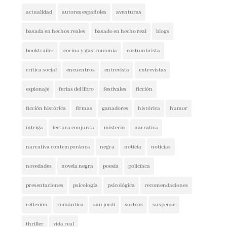
basada en hechos reales
basado en hecho real
blogs
booktrailer
cocina y gastronomía
costumbrista
crítica social
encuentros
entrevista
entrevistas
espionaje
ferias del libro
festivales
ficción
ficción histórica
firmas
ganadores
histórica
humor
intriga
lectura conjunta
misterio
narrativa
narrativa contemporánea
negra
noticia
noticias
novedades
novela negra
poesía
policíaca
presentaciones
psicología
psicológica
recomendaciones
reflexión
romántica
san jordi
sorteos
suspense
thriller
vida real