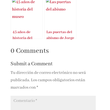
Atxaga
45 años de
Las puertas del
historia del
abismo de Jorge
Museo Nacional
P. Forniés
0 Comments
de Ciencias
Naturales
Submit a Comment
Tu dirección de correo electrónico no será
publicada.
Los campos obligatorios están
marcados con
*