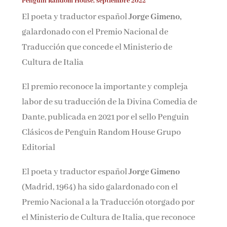
Penguin Random House, septiembre 2022
Nombre*
El poeta y traductor español
Jorge Gimeno,
galardonado con el Premio Nacional de
Email*
Traducción que concede el Ministerio de
Cultura de Italia
Por favor, acepta los
términos y condiciones
El premio reconoce la importante y compleja
de privacidad
labor de su traducción de la Divina Comedia de
Dante, publicada en 2021 por el sello Penguin
Clásicos de Penguin Random House Grupo
Editorial
El poeta y traductor español
Jorge Gimeno
(Madrid, 1964) ha sido galardonado con el
Premio Nacional a la Traducción otorgado por
el Ministerio de Cultura de Italia, que reconoce