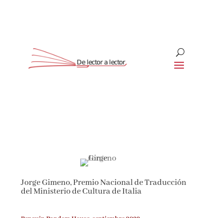
Suscríbete
CLOSE
¡Suscríbete y No Te Pierdas
Nada!
Jorge Gimeno, Premio Nacional de Traducción
Únete a nuestra comunidad de amantes de la
del Ministerio de Cultura de Italia
literatura y recibe las últimas noticias y
reseñas directamente en tu bandeja de entrada.