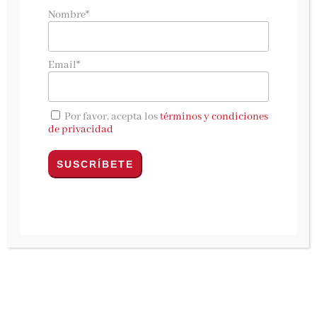
del ejemplar de «El año sin verano» de Carlos
Nombre*
del Amor ha resultado el número… 694, ¡¡a
veces los últimos son los primeros!!
Email*
Ese número corresponde a
Entre huellas de
Por favor, acepta los
términos y condiciones
papel
de privacidad
¡¡Enhorabuena!! y gracias a todos por la alta
participación.
¡¡Y atentos a lo que viene!!