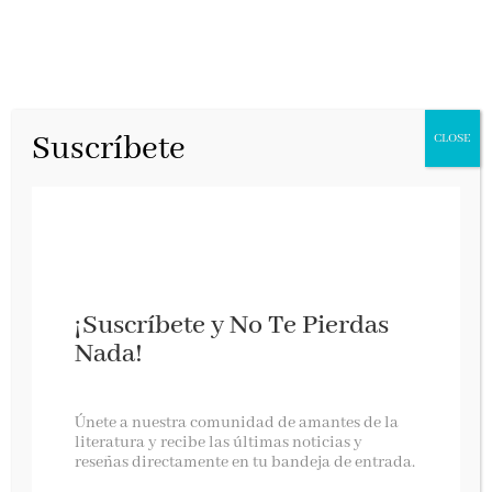
Suscríbete
CLOSE
¡Suscríbete y No Te Pierdas
Nada!
GANADOR SORTEO EL AÑO SIN VERANO
(CARLOS DEL AMOR)
Únete a nuestra comunidad de amantes de la
literatura y recibe las últimas noticias y
Y en medio de esta Semana Santa… el ganador
reseñas directamente en tu bandeja de entrada.