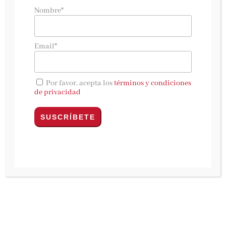
Una vez más tuvimos el placer de ser invitadas
Nombre*
a la presentación del Premia Primavera. En
este caso el autor galardonado fue
Juan Eslava
Galán
con su novela
«Misterioso asesinato en
Email*
casa de Cervantes»
.
Según entramos nos encontramos a un
Por favor, acepta los
términos y condiciones
«Cervantes» pensativo e inmerso en alguna de
de privacidad
sus novelas, un matadero completamente
decorado al más puro estilo del siglo XVI y un
escenario que nos recibió con una pequeña
representación.
El acto, como en otras ocasiones, empezó con la
introducción por parte de Ana Rosa Semprún y
Ramón Pernas que en primer lugar quisieron
recordar y hacer un breve homenaje a tres