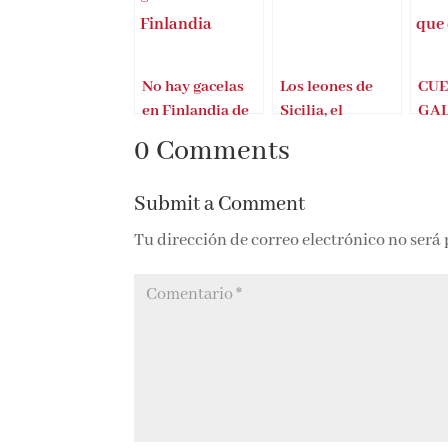
No hay gacelas
Los leones de
CUE
en Finlandia de
Sicilia, el
GAL
Dimas
fenómeno
NIÑ
0 Comments
Prychyslyy
editorial en
COM
Italia
NUR
Submit a Comment
Tu dirección de correo electrónico no será