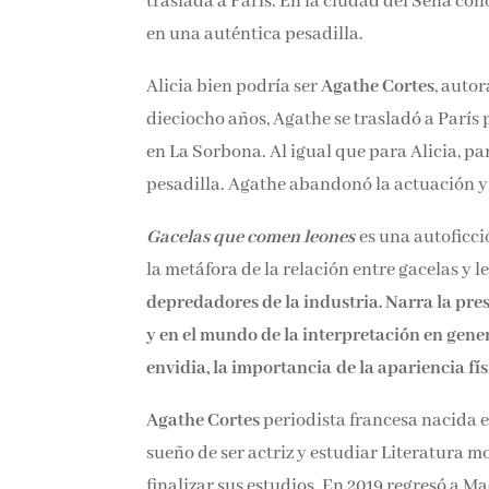
traslada a París. En la ciudad del Sena con
en una auténtica pesadilla.
Alicia bien podría ser
Agathe Cortes
, auto
dieciocho años, Agathe se trasladó a París
en La Sorbona. Al igual que para Alicia, pa
pesadilla. Agathe abandonó la actuación y 
Gacelas que comen leones
es una autoficci
la metáfora de la relación entre gacelas y l
depredadores de la industria. Narra la presi
y en el mundo de la interpretación en gener
envidia, la importancia de la apariencia fís
Agathe Cortes
periodista francesa nacida e
sueño de ser actriz y estudiar Literatura
finalizar sus estudios. En 2019 regresó a M