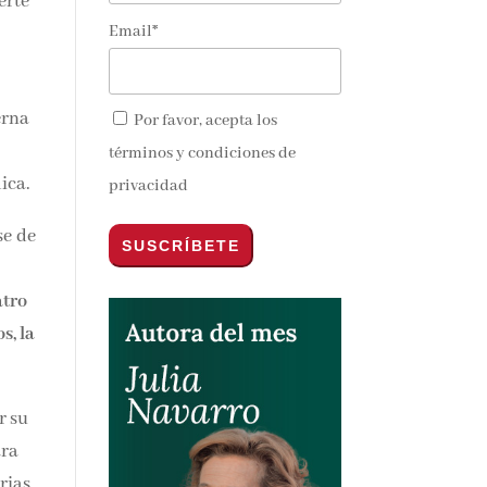
erte
Email*
erna
Por favor, acepta los
términos y condiciones de
ica.
privacidad
se de
atro
s, la
r su
ara
rias