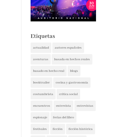
Etiquetas
actualidad
autores españoles
aventuras
basada en hechos reales
basado en hecho real
blogs
booktrailer
cocina y gastronomía
costumbrista
crítica social
encuentros
entrevista
entrevistas
espionaje
ferias del libro
festivales
ficción
ficción histórica