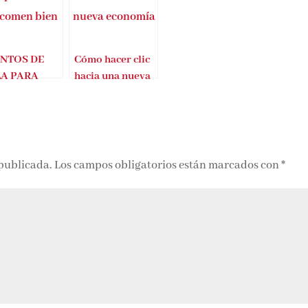
NTOS DE
Cómo hacer clic
A PARA
hacia una nueva
OS QUE
economía
EN BIEN –
 PONS
 publicada.
Los campos obligatorios están marcados con
*