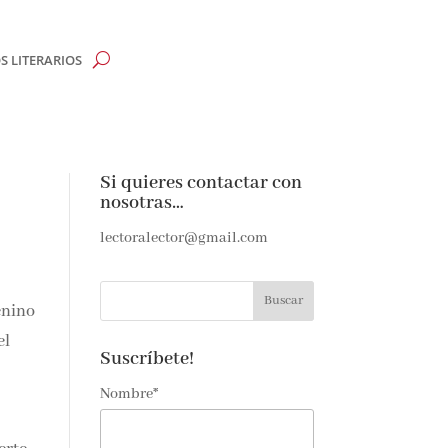
 LITERARIOS
Si quieres contactar con
nosotras…
lectoralector@gmail.com
enino
el
Suscríbete!
Nombre*