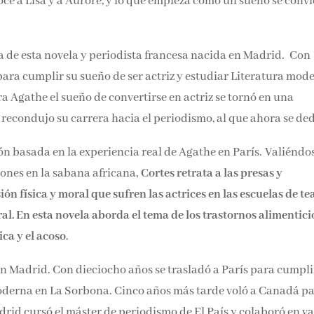
oce a Lisa y a Aurore, y lo que empieza como un sueño se convi
ra de esta novela y periodista francesa nacida en Madrid. Con
 para cumplir su sueño de ser actriz y estudiar Literatura mod
ra Agathe el sueño de convertirse en actriz se tornó en una
recondujo su carrera hacia el periodismo, al que ahora se ded
ón basada en la experiencia real de Agathe en París. Valiéndo
eones en la sabana africana,
Cortes retrata a las presas y
ón física y moral que sufren las actrices en las escuelas de te
al. En esta novela aborda el tema de los trastornos alimenticio
ica y el acoso
.
n Madrid. Con dieciocho años se trasladó a París para cumpli
 moderna en La Sorbona. Cinco años más tarde voló a Canadá p
adrid cursó el máster de periodismo de El País y colaboró en va