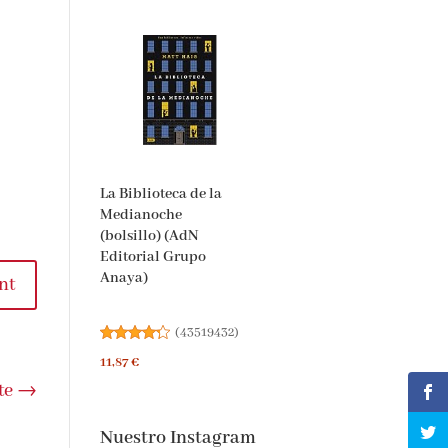
La Biblioteca de la
Medianoche
(bolsillo) (AdN
Editorial Grupo
Anaya)
nt
(
43519432
)
11,87 €
te
→
Nuestro Instagram