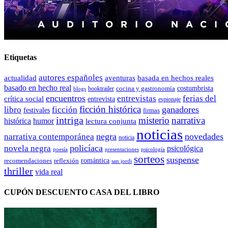
Etiquetas
autores españoles
actualidad
aventuras
basada en hechos reales
basado en hecho real
costumbrista
cocina y gastronomía
blogs
booktrailer
encuentros
entrevistas
ferias del
crítica social
entrevista
espionaje
ficción histórica
ganadores
libro
ficción
festivales
firmas
intriga
misterio
narrativa
histórica
humor
lectura conjunta
noticias
negra
novedades
narrativa contemporánea
noticia
policíaca
novela negra
psicológica
presentaciones
poesía
psicología
sorteos
suspense
romántica
recomendaciones
reflexión
san jordi
thriller
vida real
CUPÓN DESCUENTO CASA DEL LIBRO