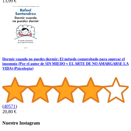
13,99 €
Dormir cuando no puedes dormir: El método comprobado para superar el
insomnio (Por el autor de SIN MIEDO y EL ARTE DE NO AMARGARSE LA
VIDA) (Psicología)
(
40571
)
20,80 €
Nuestro Instagram