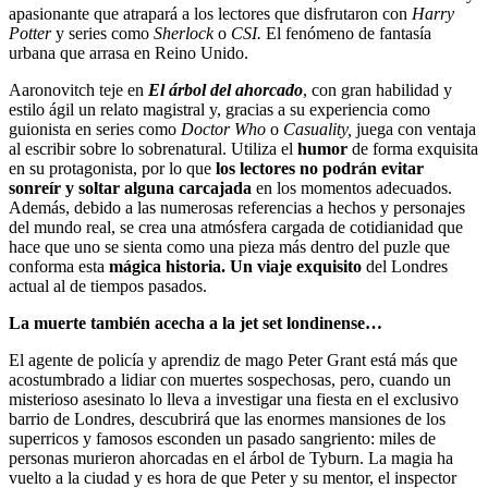
apasionante que atrapará a los lectores que disfrutaron con
Harry
Potter
y series como
Sherlock
o
CSI.
El fenómeno de fantasía
urbana que arrasa en Reino Unido.
Aaronovitch teje en
El árbol del ahorcado
, con gran habilidad y
estilo ágil un relato magistral y, gracias a su experiencia como
guionista en series como
Doctor Who
o
Casuality,
juega con ventaja
al escribir sobre lo sobrenatural. Utiliza el
humor
de forma exquisita
en su protagonista, por lo que
los lectores no podrán evitar
sonreír y soltar alguna carcajada
en los momentos adecuados.
Además, debido a las numerosas referencias a hechos y personajes
del mundo real, se crea una atmósfera cargada de cotidianidad que
hace que uno se sienta como una pieza más dentro del puzle que
conforma esta
mágica historia. Un viaje exquisito
del Londres
actual al de tiempos pasados.
La muerte también acecha a la jet set londinense…
El agente de policía y aprendiz de mago Peter Grant está más que
acostumbrado a lidiar con muertes sospechosas, pero, cuando un
misterioso asesinato lo lleva a investigar una fiesta en el exclusivo
barrio de Londres, descubrirá que las enormes mansiones de los
superricos y famosos esconden un pasado sangriento: miles de
personas murieron ahorcadas en el árbol de Tyburn. La magia ha
vuelto a la ciudad y es hora de que Peter y su mentor, el inspector