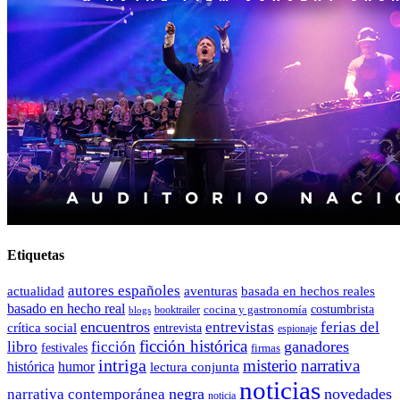
Etiquetas
autores españoles
actualidad
aventuras
basada en hechos reales
basado en hecho real
costumbrista
cocina y gastronomía
blogs
booktrailer
encuentros
entrevistas
ferias del
crítica social
entrevista
espionaje
ficción histórica
ganadores
libro
ficción
festivales
firmas
intriga
misterio
narrativa
histórica
humor
lectura conjunta
noticias
negra
novedades
narrativa contemporánea
noticia