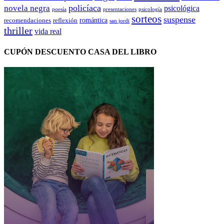
policíaca
novela negra
psicológica
presentaciones
poesía
psicología
sorteos
suspense
romántica
recomendaciones
reflexión
san jordi
thriller
vida real
CUPÓN DESCUENTO CASA DEL LIBRO