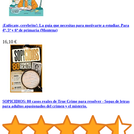
¡Enfócate, cerebrito!: La guía que necesitas para motivarte a estudiar. Para
4º, 5º y 6º de primaria (Montena)
16,10 €
SOPICIDIOS: 80 casos reales de True Crime para resolver - Sopas de letras
para adultos apasionados del crimen y el misterio.