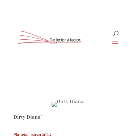
Suscríbete
CLOSE
¡Suscríbete y No Te Pierdas
Nada!
Dirty Diana’
Únete a nuestra comunidad de amantes de la
literatura y recibe las últimas noticias y
reseñas directamente en tu bandeja de entrada.
Planeta, marzo 2025