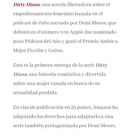
Dirty Diana
, una novela liberadora sobre el
Nombre*
empoderamiento femenino basada en el
pódcast de éxito narrado por Demi Moore, que
Email*
debutó en el número 1 en Apple, fue nominado
para Pódcast del Año y ganó el Premio Ambie a
Mejor Ficción y Guion.
Por favor, acepta los
términos y condiciones
de privacidad
Esta es la primera entrega de la serie
Dirty
Diana
,
una historia romántica y divertida
sobre una mujer casada en busca de su
sexualidad perdida.
En vías de publicación en 23 países, Amazon ha
adquirido los derechos para adaptarlo a una
serie también protagonizada por Demi Moore.