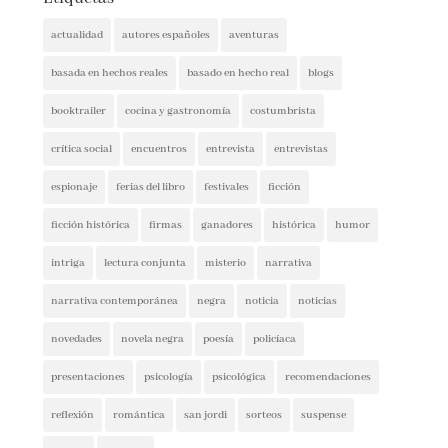
actualidad
autores españoles
aventuras
basada en hechos reales
basado en hecho real
blogs
booktrailer
cocina y gastronomía
costumbrista
crítica social
encuentros
entrevista
entrevistas
espionaje
ferias del libro
festivales
ficción
ficción histórica
firmas
ganadores
histórica
humor
intriga
lectura conjunta
misterio
narrativa
narrativa contemporánea
negra
noticia
noticias
novedades
novela negra
poesía
policíaca
presentaciones
psicología
psicológica
recomendaciones
reflexión
romántica
san jordi
sorteos
suspense
thriller
vida real