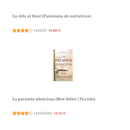
La vida al final (Panorama de narrativas)
(
40573
)
18,90 €
La paciente silenciosa (Best Seller | Ficción)
(
42523407
)
11,35 €